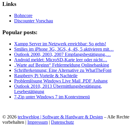
Links
Bohncore
Discounter Vorschau
Popular posts:
Xampp Server im Netzwerk erreichbar: So gehts!
Smilies im iPhone 3G, 3GS, 4, 4S, 5 aktivieren mit…
Outlook 2000, 2003, 2007 Empfangsbestätigung,…
Android meldet: MicroSD-Karte leer oder nicht…
„Warte auf Beginn“ Fehlermeldung Onlinebanking
Schrifterkennung: Eine Alternative zu WhatTheFont
Raspberry Pi Vorteile & Nachteile
Problemlösung Windows Live Mail .PDF Anhang
Outlook 2010, 2013 Übermittlungsbestätigung,
Lesebestätigung
7-Zip unter Windows 7 im Kontextmenü
© 2026
techweblog | Software & Hardware & Design
– Alle Rechte
vorbehalten |
Impressum
|
Datenschutz