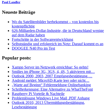
Paul Landler
Neueste Beiträge
Wo du Satellitenbilder herbekommst – von kostenlos bis
kostenpflichtig
626-Milliarden-Dollar-Industrie, die in Deutschland wenige
auf dem Radar haben
Fortschritte in der Softwareentwicklung
Selbstständig und erfolgreich im Netz: Darauf kommt es an
DOOGEE N40 Pro im Test
Popular posts:
Xampp Server im Netzwerk erreichbar: So gehts!
Smilies im iPhone 3G, 3GS, 4, 4S, 5 aktivieren mit…
Outlook 2000, 2003, 2007 Empfangsbestätigung,…
Android meldet: MicroSD-Karte leer oder nicht…
„Warte auf Beginn“ Fehlermeldung Onlinebanking
Schrifterkennung: Eine Alternative zu WhatTheFont
Raspberry Pi Vorteile & Nachteile
Problemlösung Windows Live Mail .PDF Anhang
Outlook 2010, 2013 Übermittlungsbestätigung,
Lesebestätigung