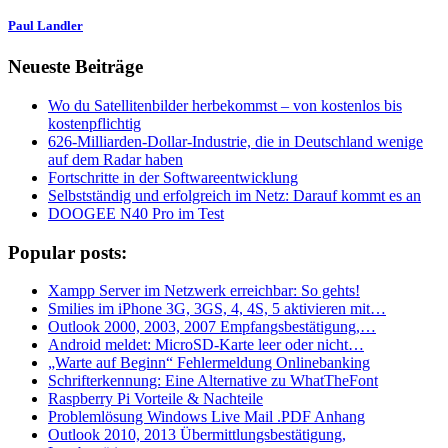
Paul Landler
Neueste Beiträge
Wo du Satellitenbilder herbekommst – von kostenlos bis
kostenpflichtig
626-Milliarden-Dollar-Industrie, die in Deutschland wenige
auf dem Radar haben
Fortschritte in der Softwareentwicklung
Selbstständig und erfolgreich im Netz: Darauf kommt es an
DOOGEE N40 Pro im Test
Popular posts:
Xampp Server im Netzwerk erreichbar: So gehts!
Smilies im iPhone 3G, 3GS, 4, 4S, 5 aktivieren mit…
Outlook 2000, 2003, 2007 Empfangsbestätigung,…
Android meldet: MicroSD-Karte leer oder nicht…
„Warte auf Beginn“ Fehlermeldung Onlinebanking
Schrifterkennung: Eine Alternative zu WhatTheFont
Raspberry Pi Vorteile & Nachteile
Problemlösung Windows Live Mail .PDF Anhang
Outlook 2010, 2013 Übermittlungsbestätigung,