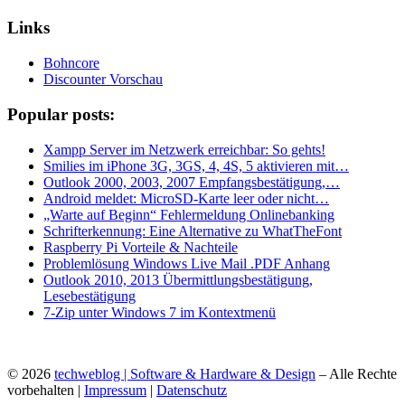
Links
Bohncore
Discounter Vorschau
Popular posts:
Xampp Server im Netzwerk erreichbar: So gehts!
Smilies im iPhone 3G, 3GS, 4, 4S, 5 aktivieren mit…
Outlook 2000, 2003, 2007 Empfangsbestätigung,…
Android meldet: MicroSD-Karte leer oder nicht…
„Warte auf Beginn“ Fehlermeldung Onlinebanking
Schrifterkennung: Eine Alternative zu WhatTheFont
Raspberry Pi Vorteile & Nachteile
Problemlösung Windows Live Mail .PDF Anhang
Outlook 2010, 2013 Übermittlungsbestätigung,
Lesebestätigung
7-Zip unter Windows 7 im Kontextmenü
© 2026
techweblog | Software & Hardware & Design
– Alle Rechte
vorbehalten |
Impressum
|
Datenschutz