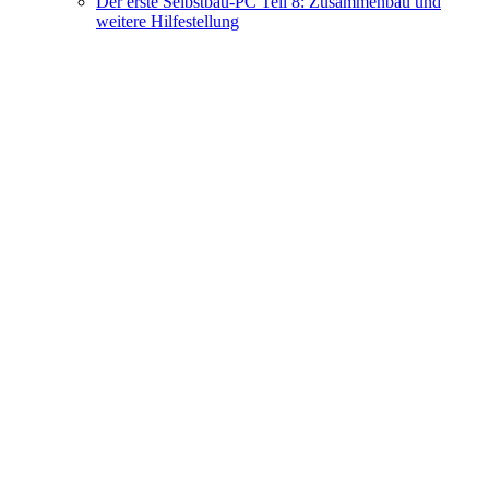
Der erste Selbstbau-PC Teil 8: Zusammenbau und
weitere Hilfestellung