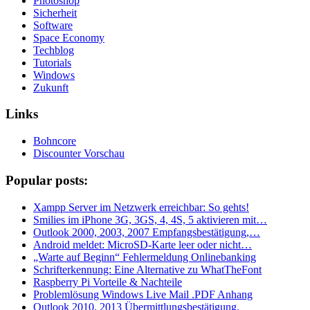
Photoshop
Sicherheit
Software
Space Economy
Techblog
Tutorials
Windows
Zukunft
Links
Bohncore
Discounter Vorschau
Popular posts:
Xampp Server im Netzwerk erreichbar: So gehts!
Smilies im iPhone 3G, 3GS, 4, 4S, 5 aktivieren mit…
Outlook 2000, 2003, 2007 Empfangsbestätigung,…
Android meldet: MicroSD-Karte leer oder nicht…
„Warte auf Beginn“ Fehlermeldung Onlinebanking
Schrifterkennung: Eine Alternative zu WhatTheFont
Raspberry Pi Vorteile & Nachteile
Problemlösung Windows Live Mail .PDF Anhang
Outlook 2010, 2013 Übermittlungsbestätigung,