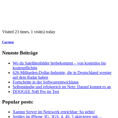
Visited 23 times, 1 visit(s) today
Carsten
Neueste Beiträge
Wo du Satellitenbilder herbekommst – von kostenlos bis
kostenpflichtig
626-Milliarden-Dollar-Industrie, die in Deutschland wenige
auf dem Radar haben
Fortschritte in der Softwareentwicklung
Selbstständig und erfolgreich im Netz: Darauf kommt es an
DOOGEE N40 Pro im Test
Popular posts:
Xampp Server im Netzwerk erreichbar: So gehts!
Smilies im iPhone 3G, 3GS, 4, 4S, 5 aktivieren mit…