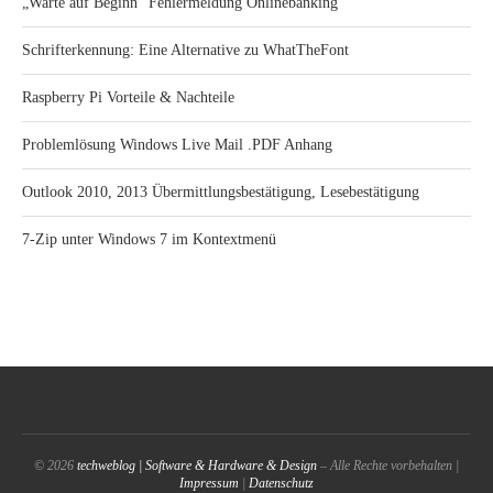
„Warte auf Beginn“ Fehlermeldung Onlinebanking
Schrifterkennung: Eine Alternative zu WhatTheFont
Raspberry Pi Vorteile & Nachteile
Problemlösung Windows Live Mail .PDF Anhang
Outlook 2010, 2013 Übermittlungsbestätigung, Lesebestätigung
7-Zip unter Windows 7 im Kontextmenü
© 2026
techweblog | Software & Hardware & Design
– Alle Rechte vorbehalten |
Impressum
|
Datenschutz