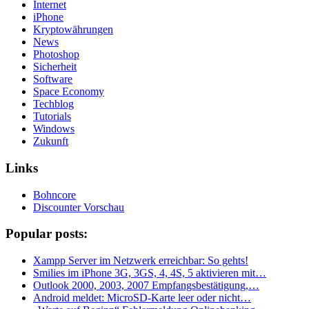
Internet
iPhone
Kryptowährungen
News
Photoshop
Sicherheit
Software
Space Economy
Techblog
Tutorials
Windows
Zukunft
Links
Bohncore
Discounter Vorschau
Popular posts:
Xampp Server im Netzwerk erreichbar: So gehts!
Smilies im iPhone 3G, 3GS, 4, 4S, 5 aktivieren mit…
Outlook 2000, 2003, 2007 Empfangsbestätigung,…
Android meldet: MicroSD-Karte leer oder nicht…