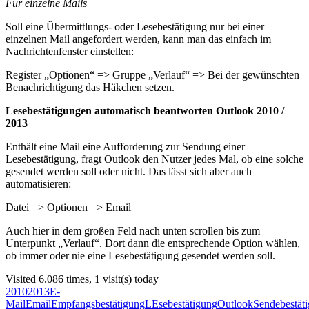
Für einzelne Mails
Soll eine Übermittlungs- oder Lesebestätigung nur bei einer
einzelnen Mail angefordert werden, kann man das einfach im
Nachrichtenfenster einstellen:
Register „Optionen“ => Gruppe „Verlauf“ => Bei der gewünschten
Benachrichtigung das Häkchen setzen.
Lesebestätigungen automatisch beantworten Outlook 2010 /
2013
Enthält eine Mail eine Aufforderung zur Sendung einer
Lesebestätigung, fragt Outlook den Nutzer jedes Mal, ob eine solche
gesendet werden soll oder nicht. Das lässt sich aber auch
automatisieren:
Datei => Optionen => Email
Auch hier in dem großen Feld nach unten scrollen bis zum
Unterpunkt „Verlauf“. Dort dann die entsprechende Option wählen,
ob immer oder nie eine Lesebestätigung gesendet werden soll.
Visited 6.086 times, 1 visit(s) today
2010
2013
E-
Mail
Email
Empfangsbestätigung
LEsebestätigung
Outlook
Sendebestät