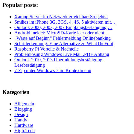
Popular posts:
Xampp Server im Netzwerk erreichbar: So gehts!
Smilies im iPhone 3G, 3GS, 4, 4S, 5 aktivieren mit…
Outlook 2000, 2003, 2007 Empfangsbestätigung,…
Android meldet: MicroSD-Karte leer oder nicht…
„Warte auf Beginn“ Fehlermeldung Onlinebanking
Schrifterkennung: Eine Alternative zu WhatTheFont
Raspberry Pi Vorteile & Nachteile
Problemlösung Windows Live Mail .PDF Anhang
Outlook 2010, 2013 Übermittlungsbestätigung,
Lesebestätigung
7-Zip unter Windows 7 im Kontextmenü
Kategorien
Allgemein
Blogging
Design
Handy
Hardware
High-Tech