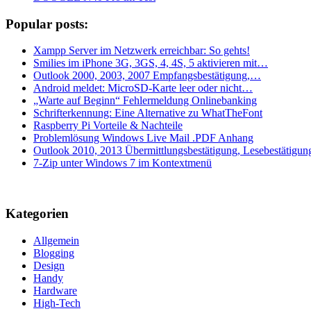
Popular posts:
Xampp Server im Netzwerk erreichbar: So gehts!
Smilies im iPhone 3G, 3GS, 4, 4S, 5 aktivieren mit…
Outlook 2000, 2003, 2007 Empfangsbestätigung,…
Android meldet: MicroSD-Karte leer oder nicht…
„Warte auf Beginn“ Fehlermeldung Onlinebanking
Schrifterkennung: Eine Alternative zu WhatTheFont
Raspberry Pi Vorteile & Nachteile
Problemlösung Windows Live Mail .PDF Anhang
Outlook 2010, 2013 Übermittlungsbestätigung, Lesebestätigun
7-Zip unter Windows 7 im Kontextmenü
Kategorien
Allgemein
Blogging
Design
Handy
Hardware
High-Tech