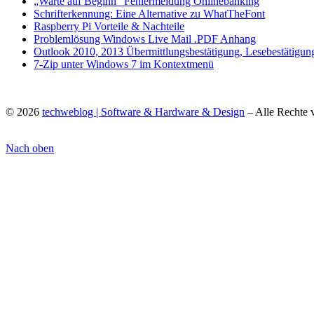
„Warte auf Beginn“ Fehlermeldung Onlinebanking
Schrifterkennung: Eine Alternative zu WhatTheFont
Raspberry Pi Vorteile & Nachteile
Problemlösung Windows Live Mail .PDF Anhang
Outlook 2010, 2013 Übermittlungsbestätigung, Lesebestätigun
7-Zip unter Windows 7 im Kontextmenü
© 2026
techweblog | Software & Hardware & Design
– Alle Rechte 
Nach oben