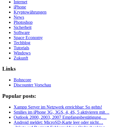
Internet
iPhone
Kryptowährungen
News
Photoshop
Sicherheit
Software
Space Economy
Techblog
Tutorials
Windows
Zukunft
Links
Bohncore
Discounter Vorschau
Popular posts:
Xampp Server im Netzwerk erreichbar: So gehts!
Smilies im iPhone 3G, 3GS, 4, 4S, 5 aktivieren mit…
Outlook 2000, 2003, 2007 Empfangsbestätigung,…
Android meldet: MicroSD-Karte leer oder nicht…