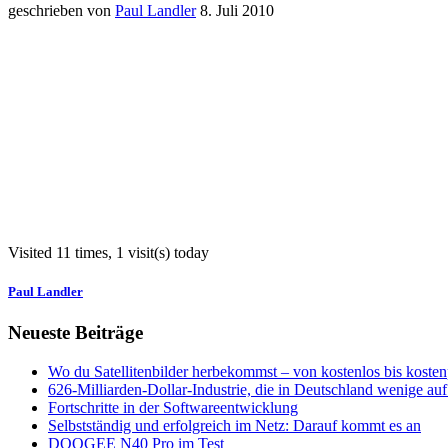
geschrieben von
Paul Landler
8. Juli 2010
Visited 11 times, 1 visit(s) today
Paul Landler
Neueste Beiträge
Wo du Satellitenbilder herbekommst – von kostenlos bis kostenp
626-Milliarden-Dollar-Industrie, die in Deutschland wenige a
Fortschritte in der Softwareentwicklung
Selbstständig und erfolgreich im Netz: Darauf kommt es an
DOOGEE N40 Pro im Test