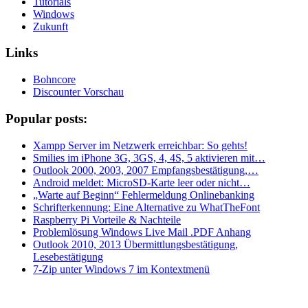
Tutorials
Windows
Zukunft
Links
Bohncore
Discounter Vorschau
Popular posts:
Xampp Server im Netzwerk erreichbar: So gehts!
Smilies im iPhone 3G, 3GS, 4, 4S, 5 aktivieren mit…
Outlook 2000, 2003, 2007 Empfangsbestätigung,…
Android meldet: MicroSD-Karte leer oder nicht…
„Warte auf Beginn“ Fehlermeldung Onlinebanking
Schrifterkennung: Eine Alternative zu WhatTheFont
Raspberry Pi Vorteile & Nachteile
Problemlösung Windows Live Mail .PDF Anhang
Outlook 2010, 2013 Übermittlungsbestätigung,
Lesebestätigung
7-Zip unter Windows 7 im Kontextmenü