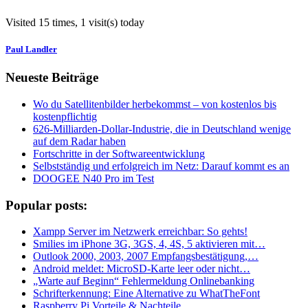
Visited 15 times, 1 visit(s) today
Paul Landler
Neueste Beiträge
Wo du Satellitenbilder herbekommst – von kostenlos bis
kostenpflichtig
626-Milliarden-Dollar-Industrie, die in Deutschland wenige
auf dem Radar haben
Fortschritte in der Softwareentwicklung
Selbstständig und erfolgreich im Netz: Darauf kommt es an
DOOGEE N40 Pro im Test
Popular posts:
Xampp Server im Netzwerk erreichbar: So gehts!
Smilies im iPhone 3G, 3GS, 4, 4S, 5 aktivieren mit…
Outlook 2000, 2003, 2007 Empfangsbestätigung,…
Android meldet: MicroSD-Karte leer oder nicht…
„Warte auf Beginn“ Fehlermeldung Onlinebanking
Schrifterkennung: Eine Alternative zu WhatTheFont
Raspberry Pi Vorteile & Nachteile