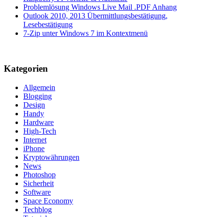
Problemlösung Windows Live Mail .PDF Anhang
Outlook 2010, 2013 Übermittlungsbestätigung,
Lesebestätigung
7-Zip unter Windows 7 im Kontextmenü
Kategorien
Allgemein
Blogging
Design
Handy
Hardware
High-Tech
Internet
iPhone
Kryptowährungen
News
Photoshop
Sicherheit
Software
Space Economy
Techblog