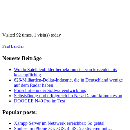
Visited 92 times, 1 visit(s) today
Paul Landler
Neueste Beiträge
Wo du Satellitenbilder herbekommst – von kostenlos bis
kostenpflichtig
626-Milliarden-Dollar-Industrie, die in Deutschland wenige
auf dem Radar haben
Fortschritte in der Softwareentwicklung
Selbstständig und erfolgreich im Netz: Darauf kommt es an
DOOGEE N40 Pro im Test
Popular posts:
Xampp Server im Netzwerk erreichbar: So gehts!
Smilies im iPhone 3G, 3GS, 4, 4S, 5 aktivieren mit…