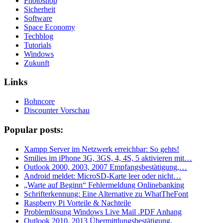
Photoshop
Sicherheit
Software
Space Economy
Techblog
Tutorials
Windows
Zukunft
Links
Bohncore
Discounter Vorschau
Popular posts:
Xampp Server im Netzwerk erreichbar: So gehts!
Smilies im iPhone 3G, 3GS, 4, 4S, 5 aktivieren mit…
Outlook 2000, 2003, 2007 Empfangsbestätigung,…
Android meldet: MicroSD-Karte leer oder nicht…
„Warte auf Beginn“ Fehlermeldung Onlinebanking
Schrifterkennung: Eine Alternative zu WhatTheFont
Raspberry Pi Vorteile & Nachteile
Problemlösung Windows Live Mail .PDF Anhang
Outlook 2010, 2013 Übermittlungsbestätigung,