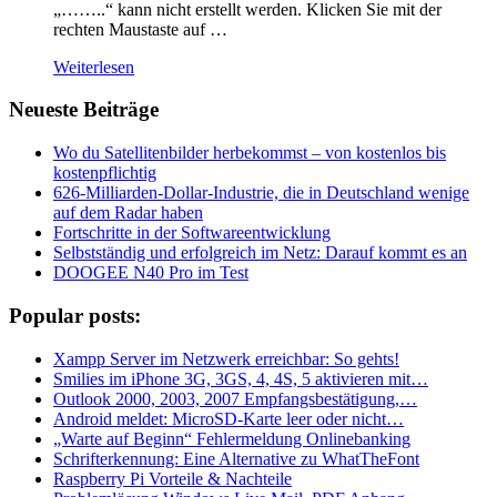
„……..“ kann nicht erstellt werden. Klicken Sie mit der
rechten Maustaste auf …
Weiterlesen
Neueste Beiträge
Wo du Satellitenbilder herbekommst – von kostenlos bis
kostenpflichtig
626-Milliarden-Dollar-Industrie, die in Deutschland wenige
auf dem Radar haben
Fortschritte in der Softwareentwicklung
Selbstständig und erfolgreich im Netz: Darauf kommt es an
DOOGEE N40 Pro im Test
Popular posts:
Xampp Server im Netzwerk erreichbar: So gehts!
Smilies im iPhone 3G, 3GS, 4, 4S, 5 aktivieren mit…
Outlook 2000, 2003, 2007 Empfangsbestätigung,…
Android meldet: MicroSD-Karte leer oder nicht…
„Warte auf Beginn“ Fehlermeldung Onlinebanking
Schrifterkennung: Eine Alternative zu WhatTheFont
Raspberry Pi Vorteile & Nachteile