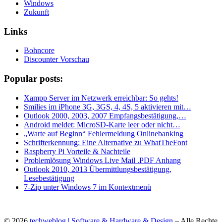
Windows
Zukunft
Links
Bohncore
Discounter Vorschau
Popular posts:
Xampp Server im Netzwerk erreichbar: So gehts!
Smilies im iPhone 3G, 3GS, 4, 4S, 5 aktivieren mit…
Outlook 2000, 2003, 2007 Empfangsbestätigung,…
Android meldet: MicroSD-Karte leer oder nicht…
„Warte auf Beginn“ Fehlermeldung Onlinebanking
Schrifterkennung: Eine Alternative zu WhatTheFont
Raspberry Pi Vorteile & Nachteile
Problemlösung Windows Live Mail .PDF Anhang
Outlook 2010, 2013 Übermittlungsbestätigung,
Lesebestätigung
7-Zip unter Windows 7 im Kontextmenü
© 2026
techweblog | Software & Hardware & Design
– Alle Rechte