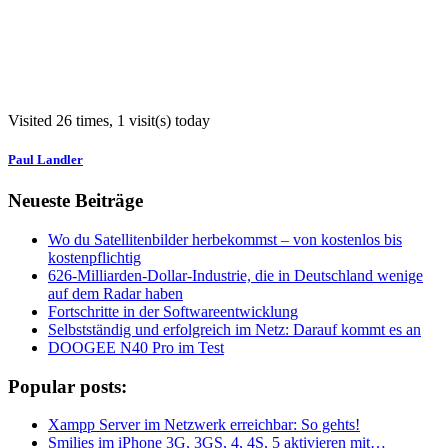
Visited 26 times, 1 visit(s) today
Paul Landler
Neueste Beiträge
Wo du Satellitenbilder herbekommst – von kostenlos bis
kostenpflichtig
626-Milliarden-Dollar-Industrie, die in Deutschland wenige
auf dem Radar haben
Fortschritte in der Softwareentwicklung
Selbstständig und erfolgreich im Netz: Darauf kommt es an
DOOGEE N40 Pro im Test
Popular posts:
Xampp Server im Netzwerk erreichbar: So gehts!
Smilies im iPhone 3G, 3GS, 4, 4S, 5 aktivieren mit…