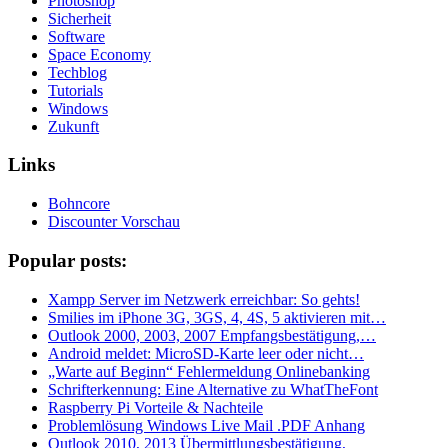
Photoshop
Sicherheit
Software
Space Economy
Techblog
Tutorials
Windows
Zukunft
Links
Bohncore
Discounter Vorschau
Popular posts:
Xampp Server im Netzwerk erreichbar: So gehts!
Smilies im iPhone 3G, 3GS, 4, 4S, 5 aktivieren mit…
Outlook 2000, 2003, 2007 Empfangsbestätigung,…
Android meldet: MicroSD-Karte leer oder nicht…
„Warte auf Beginn“ Fehlermeldung Onlinebanking
Schrifterkennung: Eine Alternative zu WhatTheFont
Raspberry Pi Vorteile & Nachteile
Problemlösung Windows Live Mail .PDF Anhang
Outlook 2010, 2013 Übermittlungsbestätigung,