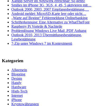
Xampp Server im Netzwerk erreichbar: So gehts!
Smilies im iPhone 3G, 3GS, 4, 4S, 5 aktivieren mit…
Outlook 2000, 2003, 2007 Empfangsbestätigung,…
Android meldet: MicroSD-Karte leer oder nicht…
„Warte auf Beginn“ Fehlermeldung Onlinebanking
Schrifterkennung: Eine Alternative zu WhatTheFont
Raspberry Pi Vorteile & Nachteile
Problemlösung Windows Live Mail .PDF Anhang
Outlook 2010, 2013 Übermittlungsbestätigung,
Lesebestätigung
7-Zip unter Windows 7 im Kontextmenü
Kategorien
Allgemein
Blogging
Design
Handy
Hardware
High-Tech
Internet
iPhone
Kryptowährungen