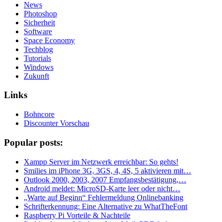
News
Photoshop
Sicherheit
Software
Space Economy
Techblog
Tutorials
Windows
Zukunft
Links
Bohncore
Discounter Vorschau
Popular posts:
Xampp Server im Netzwerk erreichbar: So gehts!
Smilies im iPhone 3G, 3GS, 4, 4S, 5 aktivieren mit…
Outlook 2000, 2003, 2007 Empfangsbestätigung,…
Android meldet: MicroSD-Karte leer oder nicht…
„Warte auf Beginn“ Fehlermeldung Onlinebanking
Schrifterkennung: Eine Alternative zu WhatTheFont
Raspberry Pi Vorteile & Nachteile