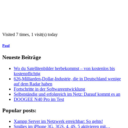
Visited 7 times, 1 visit(s) today
Paul
Neueste Beiträge
Wo du Satellitenbilder herbekommst – von kostenlos bis
kostenpflichtig
626-Milliarden-Dollar-Industrie, die in Deutschland wenige
auf dem Radar haben
Fortschritte in der Softwareentwicklung
Selbstständig und erfolgreich im Netz: Darauf kommt es an
DOOGEE N40 Pro im Test
Popular posts:
Xampp Server im Netzwerk erreichbar: So gehts!
Smilies im iPhone 3G, 3GS, 4, 4S, 5 aktivieren mit…