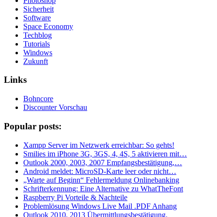
Photoshop
Sicherheit
Software
Space Economy
Techblog
Tutorials
Windows
Zukunft
Links
Bohncore
Discounter Vorschau
Popular posts:
Xampp Server im Netzwerk erreichbar: So gehts!
Smilies im iPhone 3G, 3GS, 4, 4S, 5 aktivieren mit…
Outlook 2000, 2003, 2007 Empfangsbestätigung,…
Android meldet: MicroSD-Karte leer oder nicht…
„Warte auf Beginn“ Fehlermeldung Onlinebanking
Schrifterkennung: Eine Alternative zu WhatTheFont
Raspberry Pi Vorteile & Nachteile
Problemlösung Windows Live Mail .PDF Anhang
Outlook 2010, 2013 Übermittlungsbestätigung,