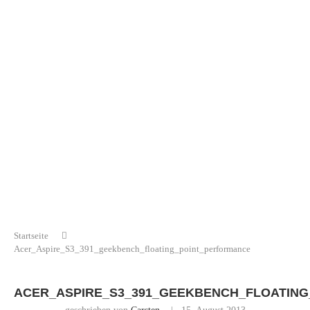
Startseite
Acer_Aspire_S3_391_geekbench_floating_point_performance
ACER_ASPIRE_S3_391_GEEKBENCH_FLOATIN