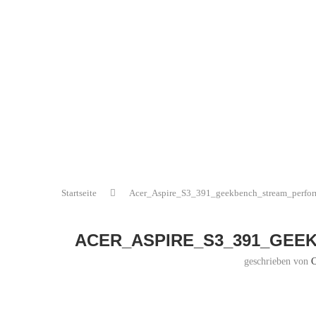
Startseite
Acer_Aspire_S3_391_geekbench_stream_perfo
ACER_ASPIRE_S3_391_GE
geschrieben von
C