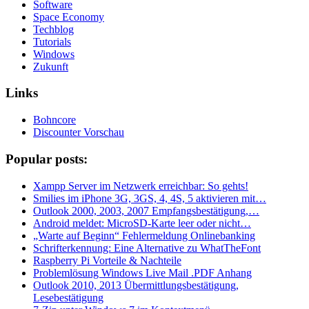
Software
Space Economy
Techblog
Tutorials
Windows
Zukunft
Links
Bohncore
Discounter Vorschau
Popular posts:
Xampp Server im Netzwerk erreichbar: So gehts!
Smilies im iPhone 3G, 3GS, 4, 4S, 5 aktivieren mit…
Outlook 2000, 2003, 2007 Empfangsbestätigung,…
Android meldet: MicroSD-Karte leer oder nicht…
„Warte auf Beginn“ Fehlermeldung Onlinebanking
Schrifterkennung: Eine Alternative zu WhatTheFont
Raspberry Pi Vorteile & Nachteile
Problemlösung Windows Live Mail .PDF Anhang
Outlook 2010, 2013 Übermittlungsbestätigung,
Lesebestätigung