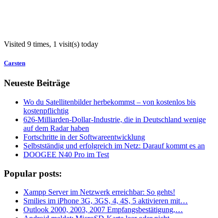
Visited 9 times, 1 visit(s) today
Carsten
Neueste Beiträge
Wo du Satellitenbilder herbekommst – von kostenlos bis
kostenpflichtig
626-Milliarden-Dollar-Industrie, die in Deutschland wenige
auf dem Radar haben
Fortschritte in der Softwareentwicklung
Selbstständig und erfolgreich im Netz: Darauf kommt es an
DOOGEE N40 Pro im Test
Popular posts:
Xampp Server im Netzwerk erreichbar: So gehts!
Smilies im iPhone 3G, 3GS, 4, 4S, 5 aktivieren mit…
Outlook 2000, 2003, 2007 Empfangsbestätigung,…