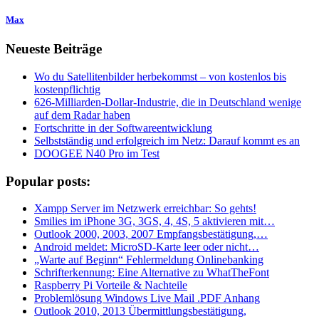
Max
Neueste Beiträge
Wo du Satellitenbilder herbekommst – von kostenlos bis
kostenpflichtig
626-Milliarden-Dollar-Industrie, die in Deutschland wenige
auf dem Radar haben
Fortschritte in der Softwareentwicklung
Selbstständig und erfolgreich im Netz: Darauf kommt es an
DOOGEE N40 Pro im Test
Popular posts:
Xampp Server im Netzwerk erreichbar: So gehts!
Smilies im iPhone 3G, 3GS, 4, 4S, 5 aktivieren mit…
Outlook 2000, 2003, 2007 Empfangsbestätigung,…
Android meldet: MicroSD-Karte leer oder nicht…
„Warte auf Beginn“ Fehlermeldung Onlinebanking
Schrifterkennung: Eine Alternative zu WhatTheFont
Raspberry Pi Vorteile & Nachteile
Problemlösung Windows Live Mail .PDF Anhang
Outlook 2010, 2013 Übermittlungsbestätigung,