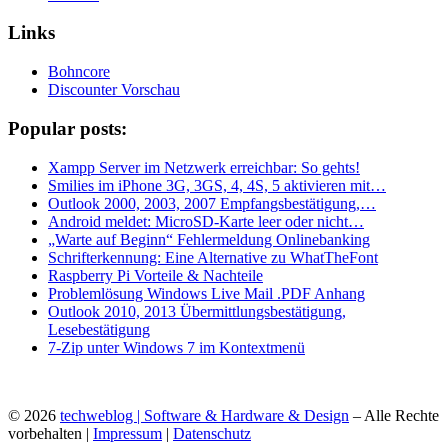
Links
Bohncore
Discounter Vorschau
Popular posts:
Xampp Server im Netzwerk erreichbar: So gehts!
Smilies im iPhone 3G, 3GS, 4, 4S, 5 aktivieren mit…
Outlook 2000, 2003, 2007 Empfangsbestätigung,…
Android meldet: MicroSD-Karte leer oder nicht…
„Warte auf Beginn“ Fehlermeldung Onlinebanking
Schrifterkennung: Eine Alternative zu WhatTheFont
Raspberry Pi Vorteile & Nachteile
Problemlösung Windows Live Mail .PDF Anhang
Outlook 2010, 2013 Übermittlungsbestätigung,
Lesebestätigung
7-Zip unter Windows 7 im Kontextmenü
© 2026
techweblog | Software & Hardware & Design
– Alle Rechte
vorbehalten |
Impressum
|
Datenschutz