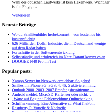
Wahl des optischen Laufwerks ist kein Hexenwerk. Wichtiger
ist die Frage, …
Weiterlesen
Neueste Beiträge
Wo du Satellitenbilder herbekommst – von kostenlos bis
kostenpflichtig
626-Milliarden-Dollar-Industrie, die in Deutschland wenige
auf dem Radar haben
Fortschritte in der Softwareentwicklung
Selbstständig und erfolgreich im Netz: Darauf kommt es an
DOOGEE N40 Pro im Test
Popular posts:
Xampp Server im Netzwerk erreichbar: So gehts!
Smilies im iPhone 3G, 3GS, 4, 4S, 5 aktivieren mit…
Outlook 2000, 2003, 2007 Empfangsbestätigung,…
Android meldet: MicroSD-Karte leer oder nicht…
„Warte auf Beginn“ Fehlermeldung Onlinebanking
Schrifterkennung: Eine Alternative zu WhatTheFont
Raspberry Pi Vorteile & Nachteile