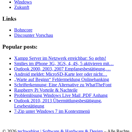
Windows
Zukunft
Links
Bohncore
Discounter Vorschau
Popular posts:
Xampp Server im Netzwerk erreichbar: So gehts!
Smilies im iPhone 3G, 3GS, 4, 4S, 5 aktivieren mit…
Outlook 2000, 2003, 2007 Empfangsbestätigung,…
Android meldet: MicroSD-Karte leer oder nicht…
„Warte auf Beginn“ Fehlermeldung Onlinebanking
Schrifterkennung: Eine Alternative zu WhatTheFont
Raspberry Pi Vorteile & Nachteile
Problemlösung Windows Live Mail .PDF Anhang
Outlook 2010, 2013 Übermittlungsbestätigung,
Lesebestätigung
7-Zip unter Windows 7 im Kontextmenü
© 2026
techweblog | Software & Hardware & Design
– Alle Rechte