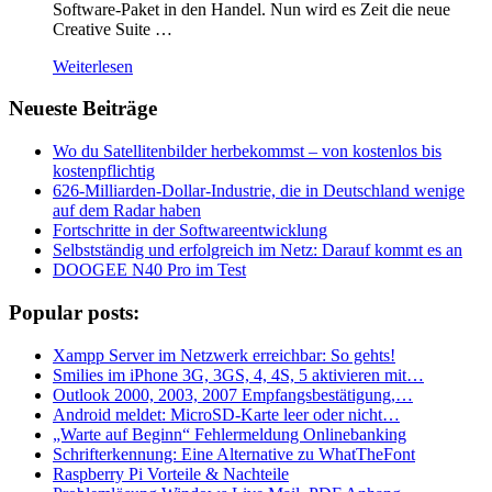
Software-Paket in den Handel. Nun wird es Zeit die neue
Creative Suite …
Weiterlesen
Neueste Beiträge
Wo du Satellitenbilder herbekommst – von kostenlos bis
kostenpflichtig
626-Milliarden-Dollar-Industrie, die in Deutschland wenige
auf dem Radar haben
Fortschritte in der Softwareentwicklung
Selbstständig und erfolgreich im Netz: Darauf kommt es an
DOOGEE N40 Pro im Test
Popular posts:
Xampp Server im Netzwerk erreichbar: So gehts!
Smilies im iPhone 3G, 3GS, 4, 4S, 5 aktivieren mit…
Outlook 2000, 2003, 2007 Empfangsbestätigung,…
Android meldet: MicroSD-Karte leer oder nicht…
„Warte auf Beginn“ Fehlermeldung Onlinebanking
Schrifterkennung: Eine Alternative zu WhatTheFont
Raspberry Pi Vorteile & Nachteile