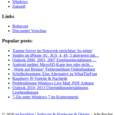
Windows
Zukunft
Links
Bohncore
Discounter Vorschau
Popular posts:
Xampp Server im Netzwerk erreichbar: So gehts!
Smilies im iPhone 3G, 3GS, 4, 4S, 5 aktivieren mit…
Outlook 2000, 2003, 2007 Empfangsbestätigung,…
Android meldet: MicroSD-Karte leer oder nicht…
„Warte auf Beginn“ Fehlermeldung Onlinebanking
Schrifterkennung: Eine Alternative zu WhatTheFont
Raspberry Pi Vorteile & Nachteile
Problemlösung Windows Live Mail .PDF Anhang
Outlook 2010, 2013 Übermittlungsbestätigung,
Lesebestätigung
7-Zip unter Windows 7 im Kontextmenü
© 2026
techweblog | Software & Hardware & Design
– Alle Rechte