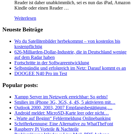
Reader ist daher unabkömmlich, sei es nun das iPad, Amazon
Kindle oder einen Reader …
Weiterlesen
Neueste Beiträge
Wo du Satellitenbilder herbekommst – von kostenlos bis
kostenpflichtig
626-Milliarden-Dollar-Industrie, die in Deutschland wenige
auf dem Radar haben
Fortschritte in der Softwareentwicklung
Selbstständig und erfolgreich im Netz: Darauf kommt es an
DOOGEE N40 Pro im Test
Popular posts:
Xampp Server im Netzwerk erreichbar: So gehts!
Smilies im iPhone 3G, 3GS, 4, 4S, 5 aktivieren mit…
Outlook 2000, 2003, 2007 Empfangsbestätigung,…
Android meldet: MicroSD-Karte leer oder nicht…
„Warte auf Beginn“ Fehlermeldung Onlinebanking
Schrifterkennung: Eine Alternative zu WhatTheFont
Raspberry Pi Vorteile & Nachteile