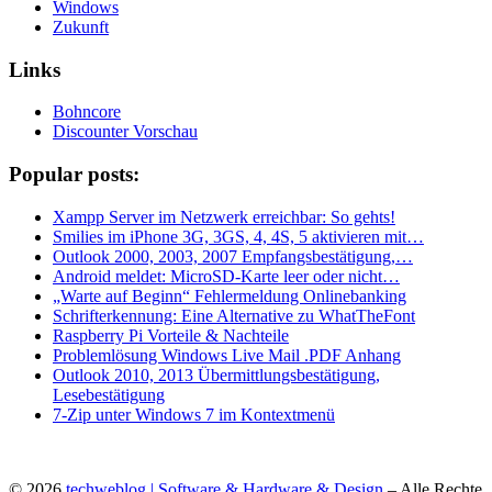
Windows
Zukunft
Links
Bohncore
Discounter Vorschau
Popular posts:
Xampp Server im Netzwerk erreichbar: So gehts!
Smilies im iPhone 3G, 3GS, 4, 4S, 5 aktivieren mit…
Outlook 2000, 2003, 2007 Empfangsbestätigung,…
Android meldet: MicroSD-Karte leer oder nicht…
„Warte auf Beginn“ Fehlermeldung Onlinebanking
Schrifterkennung: Eine Alternative zu WhatTheFont
Raspberry Pi Vorteile & Nachteile
Problemlösung Windows Live Mail .PDF Anhang
Outlook 2010, 2013 Übermittlungsbestätigung,
Lesebestätigung
7-Zip unter Windows 7 im Kontextmenü
© 2026
techweblog | Software & Hardware & Design
– Alle Rechte