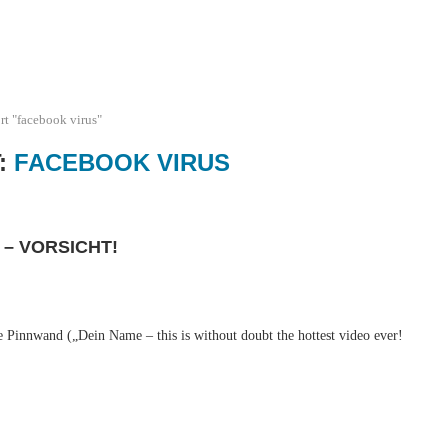
t "facebook virus"
:
FACEBOOK VIRUS
 – VORSICHT!
e Pinnwand („Dein Name – this is without doubt the hottest video ever!