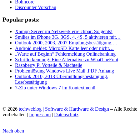
Bohncore
Discounter Vorschau
Popular posts:
Xampp Server im Netzwerk erreichbar: So gehts!
Smilies im iPhone 3G, 3GS, 4, 4S, 5 aktivieren mit…
Outlook 2000, 2003, 2007 Empfangsbestätigung,…
Android meldet: MicroSD-Karte leer oder nicht…
„Warte auf Beginn“ Fehlermeldung Onlinebanking
Schrifterkennung: Eine Alternative zu WhatTheFont
Raspberry Pi Vorteile & Nachteile
Problemlösung Windows Live Mail .PDF Anhang
Outlook 2010, 2013 Übermittlungsbestätigung,
Lesebestätigung
7-Zip unter Windows 7 im Kontextmenü
© 2026
techweblog | Software & Hardware & Design
– Alle Rechte
vorbehalten |
Impressum
|
Datenschutz
Nach oben