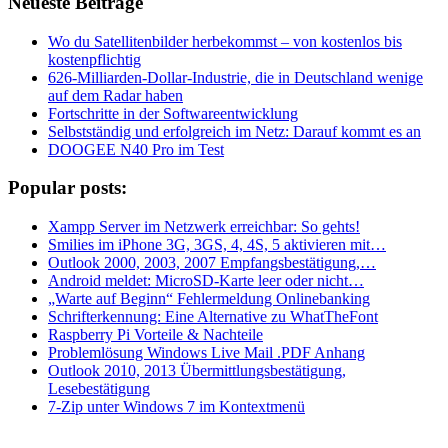
Neueste Beiträge
Wo du Satellitenbilder herbekommst – von kostenlos bis
kostenpflichtig
626-Milliarden-Dollar-Industrie, die in Deutschland wenige
auf dem Radar haben
Fortschritte in der Softwareentwicklung
Selbstständig und erfolgreich im Netz: Darauf kommt es an
DOOGEE N40 Pro im Test
Popular posts:
Xampp Server im Netzwerk erreichbar: So gehts!
Smilies im iPhone 3G, 3GS, 4, 4S, 5 aktivieren mit…
Outlook 2000, 2003, 2007 Empfangsbestätigung,…
Android meldet: MicroSD-Karte leer oder nicht…
„Warte auf Beginn“ Fehlermeldung Onlinebanking
Schrifterkennung: Eine Alternative zu WhatTheFont
Raspberry Pi Vorteile & Nachteile
Problemlösung Windows Live Mail .PDF Anhang
Outlook 2010, 2013 Übermittlungsbestätigung,
Lesebestätigung
7-Zip unter Windows 7 im Kontextmenü