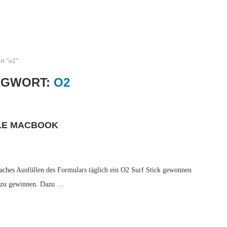
rt "o2"
AGWORT:
O2
PLE MACBOOK
aches Ausfüllen des Formulars täglich ein O2 Surf Stick gewonnen
k zu gewinnen. Dazu …