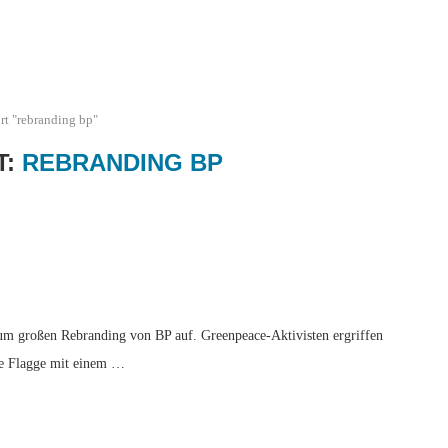
rt "rebranding bp"
T:
REBRANDING BP
um großen Rebranding von BP auf. Greenpeace-Aktivisten ergriffen
ine Flagge mit einem …