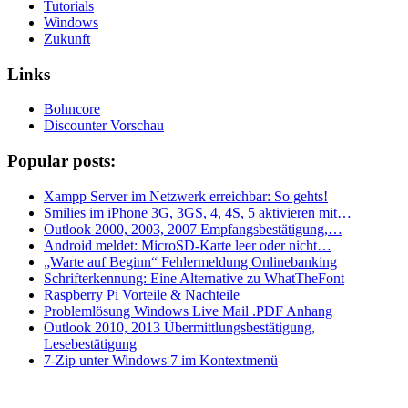
Tutorials
Windows
Zukunft
Links
Bohncore
Discounter Vorschau
Popular posts:
Xampp Server im Netzwerk erreichbar: So gehts!
Smilies im iPhone 3G, 3GS, 4, 4S, 5 aktivieren mit…
Outlook 2000, 2003, 2007 Empfangsbestätigung,…
Android meldet: MicroSD-Karte leer oder nicht…
„Warte auf Beginn“ Fehlermeldung Onlinebanking
Schrifterkennung: Eine Alternative zu WhatTheFont
Raspberry Pi Vorteile & Nachteile
Problemlösung Windows Live Mail .PDF Anhang
Outlook 2010, 2013 Übermittlungsbestätigung,
Lesebestätigung
7-Zip unter Windows 7 im Kontextmenü