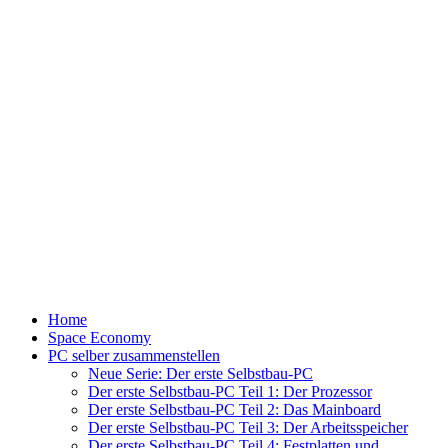
Home
Space Economy
PC selber zusammenstellen
Neue Serie: Der erste Selbstbau-PC
Der erste Selbstbau-PC Teil 1: Der Prozessor
Der erste Selbstbau-PC Teil 2: Das Mainboard
Der erste Selbstbau-PC Teil 3: Der Arbeitsspeicher
Der erste Selbstbau-PC Teil 4: Festplatten und