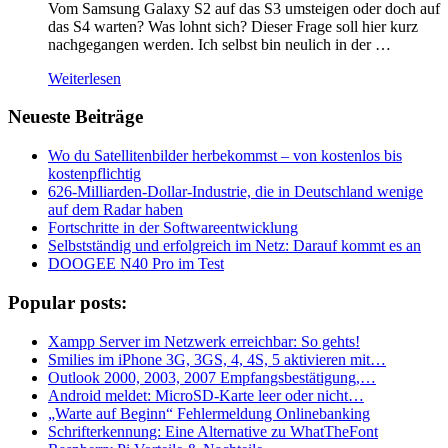
Vom Samsung Galaxy S2 auf das S3 umsteigen oder doch auf
das S4 warten? Was lohnt sich? Dieser Frage soll hier kurz
nachgegangen werden. Ich selbst bin neulich in der …
Weiterlesen
Neueste Beiträge
Wo du Satellitenbilder herbekommst – von kostenlos bis
kostenpflichtig
626-Milliarden-Dollar-Industrie, die in Deutschland wenige
auf dem Radar haben
Fortschritte in der Softwareentwicklung
Selbstständig und erfolgreich im Netz: Darauf kommt es an
DOOGEE N40 Pro im Test
Popular posts:
Xampp Server im Netzwerk erreichbar: So gehts!
Smilies im iPhone 3G, 3GS, 4, 4S, 5 aktivieren mit…
Outlook 2000, 2003, 2007 Empfangsbestätigung,…
Android meldet: MicroSD-Karte leer oder nicht…
„Warte auf Beginn“ Fehlermeldung Onlinebanking
Schrifterkennung: Eine Alternative zu WhatTheFont