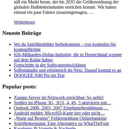
still ein Markt heran, der bis 2035 die Größenordnung der
globalen Halbleiterindustrie erreichen könnte. Wir haben
einmal ein paar Fakten zusammgetragen, …
Weiterlesen
Neueste Beiträge
Wo du Satellitenbilder herbekommst – von kostenlos bis
kostenpflichtig
626-Milliarden-Dollar-Industrie, die in Deutschland wenige
auf dem Radar haben
Fortschritte in der Softwareentwicklung
Selbstständig und erfolgreich im Netz: Darauf kommt es an
DOOGEE N40 Pro im Test
Popular posts:
Xampp Server im Netzwerk erreichbar: So gehts!
Smilies im iPhone 3G, 3GS, 4, 4S, 5 aktivieren mit…
Outlook 2000, 2003, 2007 Empfangsbestätigung,…
Android meldet: MicroSD-Karte leer oder nicht…
„Warte auf Beginn“ Fehlermeldung Onlinebanking
Schrifterkennung: Eine Alternative zu WhatTheFont
Raspberry Pi Vorteile & Nachteile