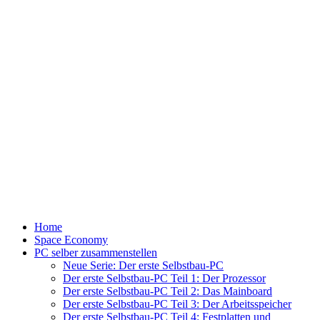
Home
Space Economy
PC selber zusammenstellen
Neue Serie: Der erste Selbstbau-PC
Der erste Selbstbau-PC Teil 1: Der Prozessor
Der erste Selbstbau-PC Teil 2: Das Mainboard
Der erste Selbstbau-PC Teil 3: Der Arbeitsspeicher
Der erste Selbstbau-PC Teil 4: Festplatten und