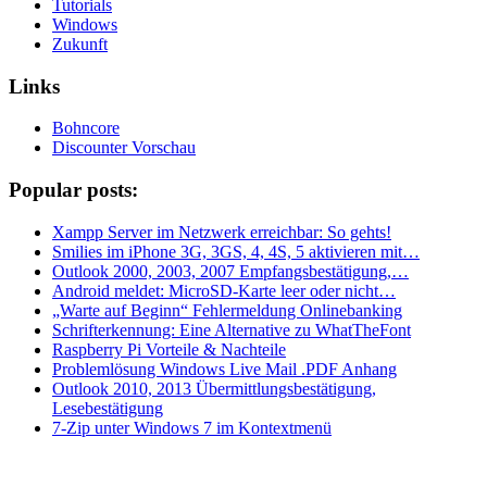
Tutorials
Windows
Zukunft
Links
Bohncore
Discounter Vorschau
Popular posts:
Xampp Server im Netzwerk erreichbar: So gehts!
Smilies im iPhone 3G, 3GS, 4, 4S, 5 aktivieren mit…
Outlook 2000, 2003, 2007 Empfangsbestätigung,…
Android meldet: MicroSD-Karte leer oder nicht…
„Warte auf Beginn“ Fehlermeldung Onlinebanking
Schrifterkennung: Eine Alternative zu WhatTheFont
Raspberry Pi Vorteile & Nachteile
Problemlösung Windows Live Mail .PDF Anhang
Outlook 2010, 2013 Übermittlungsbestätigung,
Lesebestätigung
7-Zip unter Windows 7 im Kontextmenü