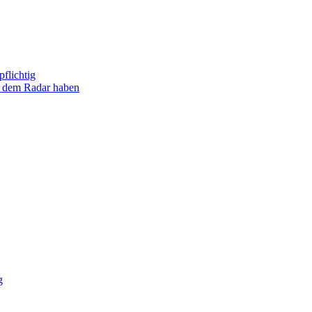
flichtig
uf dem Radar haben
g