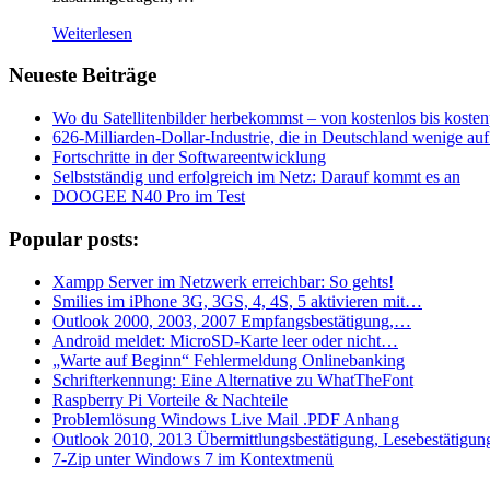
Weiterlesen
Neueste Beiträge
Wo du Satellitenbilder herbekommst – von kostenlos bis kostenp
626-Milliarden-Dollar-Industrie, die in Deutschland wenige a
Fortschritte in der Softwareentwicklung
Selbstständig und erfolgreich im Netz: Darauf kommt es an
DOOGEE N40 Pro im Test
Popular posts:
Xampp Server im Netzwerk erreichbar: So gehts!
Smilies im iPhone 3G, 3GS, 4, 4S, 5 aktivieren mit…
Outlook 2000, 2003, 2007 Empfangsbestätigung,…
Android meldet: MicroSD-Karte leer oder nicht…
„Warte auf Beginn“ Fehlermeldung Onlinebanking
Schrifterkennung: Eine Alternative zu WhatTheFont
Raspberry Pi Vorteile & Nachteile
Problemlösung Windows Live Mail .PDF Anhang
Outlook 2010, 2013 Übermittlungsbestätigung, Lesebestätigun
7-Zip unter Windows 7 im Kontextmenü