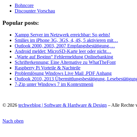
Bohncore
Discounter Vorschau
Popular posts:
Xampp Server im Netzwerk erreichbar: So gehts!
Smilies im iPhone 3G, 3GS, 4, 4S, 5 aktivieren mit…
Outlook 2000, 2003, 2007 Empfangsbestätigung,…
Android meldet: MicroSD-Karte leer oder nicht…
„Warte auf Beginn“ Fehlermeldung Onlinebanking
Schrifterkennung: Eine Alternative zu WhatTheFont
Raspberry Pi Vorteile & Nachteile
Problemlösung Windows Live Mail .PDF Anhang
Outlook 2010, 2013 Übermittlungsbestätigung, Lesebestätigun
7-Zip unter Windows 7 im Kontextmenü
© 2026
techweblog | Software & Hardware & Design
– Alle Rechte 
Nach oben