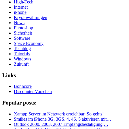
High-Tech
Internet
iPhone
Kryptowährungen
News
Photoshop
Sicherheit
Software
Space Economy
Techblog
Tutorials
Windows
Zukunft
Links
Bohncore
Discounter Vorschau
Popular posts:
Xampp Server im Netzwerk erreichbar: So gehts!
Smilies im iPhone 3G, 3GS, 4, 4S, 5 aktivieren mit…
Outlook 2000, 2003, 2007 Empfangsbestätigung,…