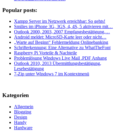
Popular posts:
Xampp Server im Netzwerk erreichbar: So gehts!
Smilies im iPhone 3G, 3GS, 4, 4S, 5 aktivieren mit…
Outlook 2000, 2003, 2007 Empfangsbestätigung,…
Android meldet: MicroSD-Karte leer oder nicht…
„Warte auf Beginn“ Fehlermeldung Onlinebanking
Schrifterkennung: Eine Alternative zu WhatTheFont
Raspberry Pi Vorteile & Nachteile
Problemlösung Windows Live Mail .PDF Anhang
Outlook 2010, 2013 Übermittlungsbestätigung,
Lesebestätigung
7-Zip unter Windows 7 im Kontextmenü
Kategorien
Allgemein
Blogging
Design
Handy
Hardware