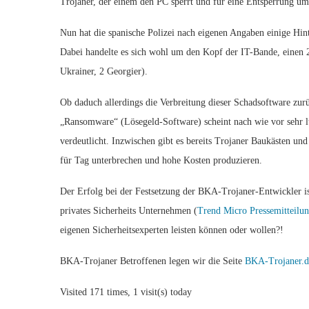
Trojaner, der einem den PC sperrt und für eine Entsperrung um 
Nun hat die spanische Polizei nach eigenen Angaben einige Hi
Dabei handelte es sich wohl um den Kopf der IT-Bande, einen 
Ukrainer, 2 Georgier).
Ob daduch allerdings die Verbreitung dieser Schadsoftware zurü
„Ransomware“ (Lösegeld-Software) scheint nach wie vor sehr lu
verdeutlicht. Inzwischen gibt es bereits Trojaner Baukästen un
für Tag unterbrechen und hohe Kosten produzieren.
Der Erfolg bei der Festsetzung der BKA-Trojaner-Entwickler ist
privates Sicherheits Unternehmen (
Trend Micro Pressemitteilu
eigenen Sicherheitsexperten leisten können oder wollen?!
BKA-Trojaner Betroffenen legen wir die Seite
BKA-Trojaner.d
Visited 171 times, 1 visit(s) today