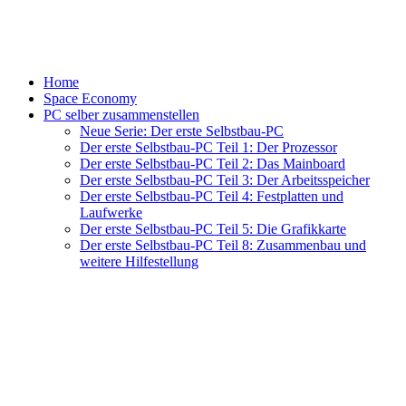
Home
Space Economy
PC selber zusammenstellen
Neue Serie: Der erste Selbstbau-PC
Der erste Selbstbau-PC Teil 1: Der Prozessor
Der erste Selbstbau-PC Teil 2: Das Mainboard
Der erste Selbstbau-PC Teil 3: Der Arbeitsspeicher
Der erste Selbstbau-PC Teil 4: Festplatten und
Laufwerke
Der erste Selbstbau-PC Teil 5: Die Grafikkarte
Der erste Selbstbau-PC Teil 8: Zusammenbau und
weitere Hilfestellung