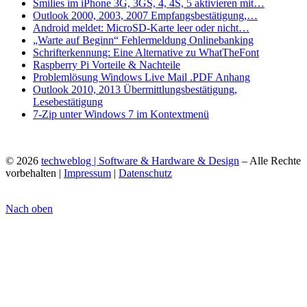
Smilies im iPhone 3G, 3GS, 4, 4S, 5 aktivieren mit…
Outlook 2000, 2003, 2007 Empfangsbestätigung,…
Android meldet: MicroSD-Karte leer oder nicht…
„Warte auf Beginn“ Fehlermeldung Onlinebanking
Schrifterkennung: Eine Alternative zu WhatTheFont
Raspberry Pi Vorteile & Nachteile
Problemlösung Windows Live Mail .PDF Anhang
Outlook 2010, 2013 Übermittlungsbestätigung,
Lesebestätigung
7-Zip unter Windows 7 im Kontextmenü
© 2026
techweblog | Software & Hardware & Design
– Alle Rechte
vorbehalten |
Impressum
|
Datenschutz
Nach oben