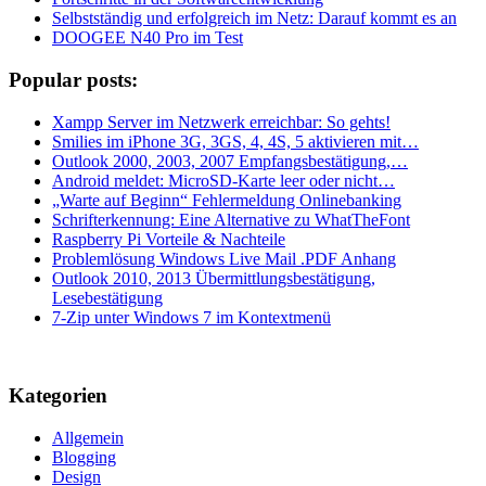
Selbstständig und erfolgreich im Netz: Darauf kommt es an
DOOGEE N40 Pro im Test
Popular posts:
Xampp Server im Netzwerk erreichbar: So gehts!
Smilies im iPhone 3G, 3GS, 4, 4S, 5 aktivieren mit…
Outlook 2000, 2003, 2007 Empfangsbestätigung,…
Android meldet: MicroSD-Karte leer oder nicht…
„Warte auf Beginn“ Fehlermeldung Onlinebanking
Schrifterkennung: Eine Alternative zu WhatTheFont
Raspberry Pi Vorteile & Nachteile
Problemlösung Windows Live Mail .PDF Anhang
Outlook 2010, 2013 Übermittlungsbestätigung,
Lesebestätigung
7-Zip unter Windows 7 im Kontextmenü
Kategorien
Allgemein
Blogging
Design