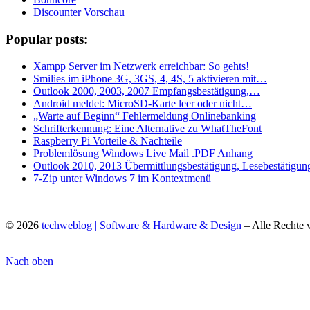
Discounter Vorschau
Popular posts:
Xampp Server im Netzwerk erreichbar: So gehts!
Smilies im iPhone 3G, 3GS, 4, 4S, 5 aktivieren mit…
Outlook 2000, 2003, 2007 Empfangsbestätigung,…
Android meldet: MicroSD-Karte leer oder nicht…
„Warte auf Beginn“ Fehlermeldung Onlinebanking
Schrifterkennung: Eine Alternative zu WhatTheFont
Raspberry Pi Vorteile & Nachteile
Problemlösung Windows Live Mail .PDF Anhang
Outlook 2010, 2013 Übermittlungsbestätigung, Lesebestätigun
7-Zip unter Windows 7 im Kontextmenü
© 2026
techweblog | Software & Hardware & Design
– Alle Rechte 
Nach oben