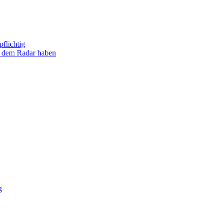
flichtig
uf dem Radar haben
g