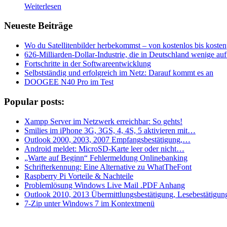
Weiterlesen
Neueste Beiträge
Wo du Satellitenbilder herbekommst – von kostenlos bis kostenp
626-Milliarden-Dollar-Industrie, die in Deutschland wenige a
Fortschritte in der Softwareentwicklung
Selbstständig und erfolgreich im Netz: Darauf kommt es an
DOOGEE N40 Pro im Test
Popular posts:
Xampp Server im Netzwerk erreichbar: So gehts!
Smilies im iPhone 3G, 3GS, 4, 4S, 5 aktivieren mit…
Outlook 2000, 2003, 2007 Empfangsbestätigung,…
Android meldet: MicroSD-Karte leer oder nicht…
„Warte auf Beginn“ Fehlermeldung Onlinebanking
Schrifterkennung: Eine Alternative zu WhatTheFont
Raspberry Pi Vorteile & Nachteile
Problemlösung Windows Live Mail .PDF Anhang
Outlook 2010, 2013 Übermittlungsbestätigung, Lesebestätigun
7-Zip unter Windows 7 im Kontextmenü