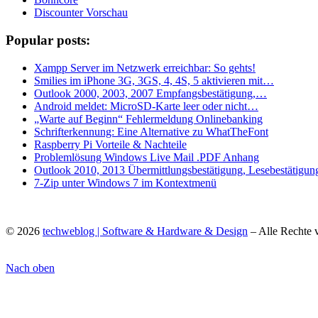
Discounter Vorschau
Popular posts:
Xampp Server im Netzwerk erreichbar: So gehts!
Smilies im iPhone 3G, 3GS, 4, 4S, 5 aktivieren mit…
Outlook 2000, 2003, 2007 Empfangsbestätigung,…
Android meldet: MicroSD-Karte leer oder nicht…
„Warte auf Beginn“ Fehlermeldung Onlinebanking
Schrifterkennung: Eine Alternative zu WhatTheFont
Raspberry Pi Vorteile & Nachteile
Problemlösung Windows Live Mail .PDF Anhang
Outlook 2010, 2013 Übermittlungsbestätigung, Lesebestätigun
7-Zip unter Windows 7 im Kontextmenü
© 2026
techweblog | Software & Hardware & Design
– Alle Rechte 
Nach oben