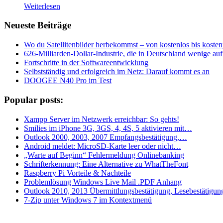
Weiterlesen
Neueste Beiträge
Wo du Satellitenbilder herbekommst – von kostenlos bis kostenp
626-Milliarden-Dollar-Industrie, die in Deutschland wenige a
Fortschritte in der Softwareentwicklung
Selbstständig und erfolgreich im Netz: Darauf kommt es an
DOOGEE N40 Pro im Test
Popular posts:
Xampp Server im Netzwerk erreichbar: So gehts!
Smilies im iPhone 3G, 3GS, 4, 4S, 5 aktivieren mit…
Outlook 2000, 2003, 2007 Empfangsbestätigung,…
Android meldet: MicroSD-Karte leer oder nicht…
„Warte auf Beginn“ Fehlermeldung Onlinebanking
Schrifterkennung: Eine Alternative zu WhatTheFont
Raspberry Pi Vorteile & Nachteile
Problemlösung Windows Live Mail .PDF Anhang
Outlook 2010, 2013 Übermittlungsbestätigung, Lesebestätigun
7-Zip unter Windows 7 im Kontextmenü