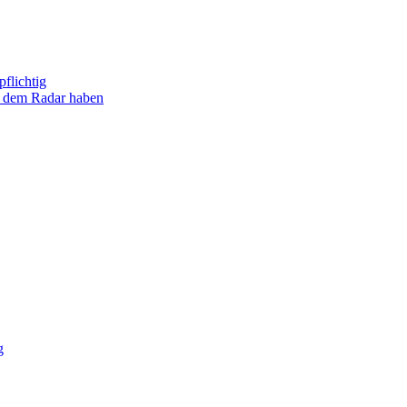
flichtig
uf dem Radar haben
g