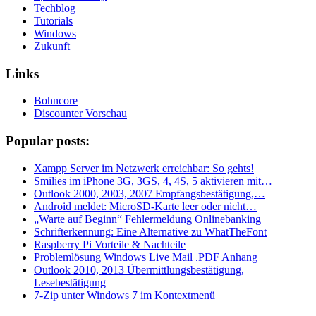
Techblog
Tutorials
Windows
Zukunft
Links
Bohncore
Discounter Vorschau
Popular posts:
Xampp Server im Netzwerk erreichbar: So gehts!
Smilies im iPhone 3G, 3GS, 4, 4S, 5 aktivieren mit…
Outlook 2000, 2003, 2007 Empfangsbestätigung,…
Android meldet: MicroSD-Karte leer oder nicht…
„Warte auf Beginn“ Fehlermeldung Onlinebanking
Schrifterkennung: Eine Alternative zu WhatTheFont
Raspberry Pi Vorteile & Nachteile
Problemlösung Windows Live Mail .PDF Anhang
Outlook 2010, 2013 Übermittlungsbestätigung,
Lesebestätigung
7-Zip unter Windows 7 im Kontextmenü