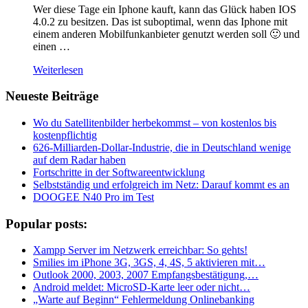
Wer diese Tage ein Iphone kauft, kann das Glück haben IOS
4.0.2 zu besitzen. Das ist suboptimal, wenn das Iphone mit
einem anderen Mobilfunkanbieter genutzt werden soll 🙂 und
einen …
Weiterlesen
Neueste Beiträge
Wo du Satellitenbilder herbekommst – von kostenlos bis
kostenpflichtig
626-Milliarden-Dollar-Industrie, die in Deutschland wenige
auf dem Radar haben
Fortschritte in der Softwareentwicklung
Selbstständig und erfolgreich im Netz: Darauf kommt es an
DOOGEE N40 Pro im Test
Popular posts:
Xampp Server im Netzwerk erreichbar: So gehts!
Smilies im iPhone 3G, 3GS, 4, 4S, 5 aktivieren mit…
Outlook 2000, 2003, 2007 Empfangsbestätigung,…
Android meldet: MicroSD-Karte leer oder nicht…
„Warte auf Beginn“ Fehlermeldung Onlinebanking