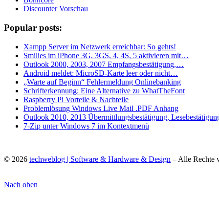
Discounter Vorschau
Popular posts:
Xampp Server im Netzwerk erreichbar: So gehts!
Smilies im iPhone 3G, 3GS, 4, 4S, 5 aktivieren mit…
Outlook 2000, 2003, 2007 Empfangsbestätigung,…
Android meldet: MicroSD-Karte leer oder nicht…
„Warte auf Beginn“ Fehlermeldung Onlinebanking
Schrifterkennung: Eine Alternative zu WhatTheFont
Raspberry Pi Vorteile & Nachteile
Problemlösung Windows Live Mail .PDF Anhang
Outlook 2010, 2013 Übermittlungsbestätigung, Lesebestätigun
7-Zip unter Windows 7 im Kontextmenü
© 2026
techweblog | Software & Hardware & Design
– Alle Rechte 
Nach oben