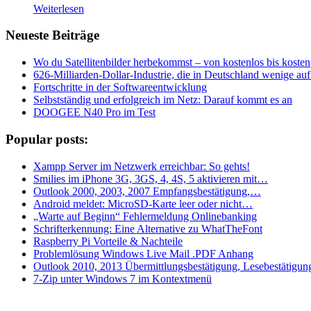
Weiterlesen
Neueste Beiträge
Wo du Satellitenbilder herbekommst – von kostenlos bis kostenp
626-Milliarden-Dollar-Industrie, die in Deutschland wenige a
Fortschritte in der Softwareentwicklung
Selbstständig und erfolgreich im Netz: Darauf kommt es an
DOOGEE N40 Pro im Test
Popular posts:
Xampp Server im Netzwerk erreichbar: So gehts!
Smilies im iPhone 3G, 3GS, 4, 4S, 5 aktivieren mit…
Outlook 2000, 2003, 2007 Empfangsbestätigung,…
Android meldet: MicroSD-Karte leer oder nicht…
„Warte auf Beginn“ Fehlermeldung Onlinebanking
Schrifterkennung: Eine Alternative zu WhatTheFont
Raspberry Pi Vorteile & Nachteile
Problemlösung Windows Live Mail .PDF Anhang
Outlook 2010, 2013 Übermittlungsbestätigung, Lesebestätigun
7-Zip unter Windows 7 im Kontextmenü