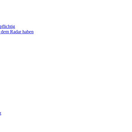
flichtig
uf dem Radar haben
g