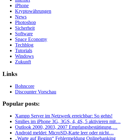
iPhone
Kryptowährungen
News
Photoshop
Sicherheit
Software
Space Economy
Techblog
Tutorials
Windows
Zukunft
Links
Bohncore
Discounter Vorschau
Popular posts:
Xampp Server im Netzwerk erreichbar: So gehts!
Smilies im iPhone 3G, 3GS, 4, 4S, 5 aktivieren mit…
Outlook 2000, 2003, 2007 Empfangsbestätigung,…
Android meldet: MicroSD-Karte leer oder nicht…
„Warte auf Beginn“ Fehlermeldung Onlinebanking