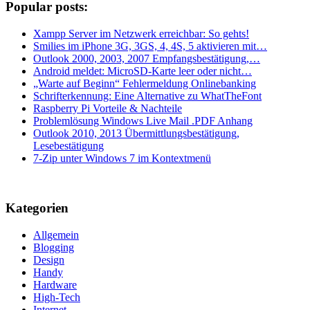
Popular posts:
Xampp Server im Netzwerk erreichbar: So gehts!
Smilies im iPhone 3G, 3GS, 4, 4S, 5 aktivieren mit…
Outlook 2000, 2003, 2007 Empfangsbestätigung,…
Android meldet: MicroSD-Karte leer oder nicht…
„Warte auf Beginn“ Fehlermeldung Onlinebanking
Schrifterkennung: Eine Alternative zu WhatTheFont
Raspberry Pi Vorteile & Nachteile
Problemlösung Windows Live Mail .PDF Anhang
Outlook 2010, 2013 Übermittlungsbestätigung,
Lesebestätigung
7-Zip unter Windows 7 im Kontextmenü
Kategorien
Allgemein
Blogging
Design
Handy
Hardware
High-Tech
Internet