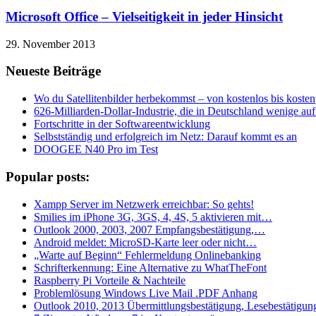
Microsoft Office – Vielseitigkeit in jeder Hinsicht
29. November 2013
Neueste Beiträge
Wo du Satellitenbilder herbekommst – von kostenlos bis kostenp
626-Milliarden-Dollar-Industrie, die in Deutschland wenige a
Fortschritte in der Softwareentwicklung
Selbstständig und erfolgreich im Netz: Darauf kommt es an
DOOGEE N40 Pro im Test
Popular posts:
Xampp Server im Netzwerk erreichbar: So gehts!
Smilies im iPhone 3G, 3GS, 4, 4S, 5 aktivieren mit…
Outlook 2000, 2003, 2007 Empfangsbestätigung,…
Android meldet: MicroSD-Karte leer oder nicht…
„Warte auf Beginn“ Fehlermeldung Onlinebanking
Schrifterkennung: Eine Alternative zu WhatTheFont
Raspberry Pi Vorteile & Nachteile
Problemlösung Windows Live Mail .PDF Anhang
Outlook 2010, 2013 Übermittlungsbestätigung, Lesebestätigun