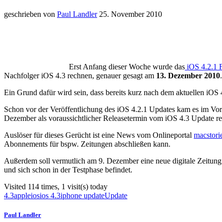
geschrieben von
Paul Landler
25. November 2010
Erst Anfang dieser Woche wurde das
iOS 4.2.1 
Nachfolger iOS 4.3 rechnen, genauer gesagt am
13. Dezember 2010
.
Ein Grund dafür wird sein, dass bereits kurz nach dem aktuellen iOS
Schon vor der Veröffentlichung des iOS 4.2.1 Updates kam es im Vorf
Dezember als voraussichtlicher Releasetermin vom iOS 4.3 Update real
Auslöser für dieses Gerücht ist eine News vom Onlineportal
macstori
Abonnements für bspw. Zeitungen abschließen kann.
Außerdem soll vermutlich am 9. Dezember eine neue digitale Zeitung m
und sich schon in der Testphase befindet.
Visited 114 times, 1 visit(s) today
4.3
apple
ios
ios 4.3
iphone update
Update
Paul Landler