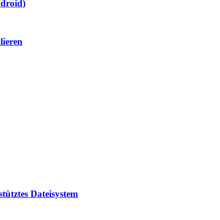
droid)
lieren
tütztes Dateisystem