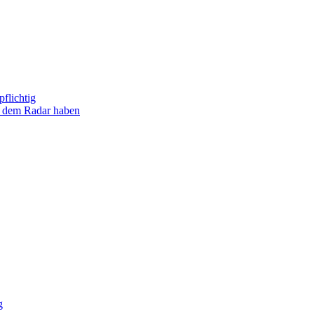
flichtig
uf dem Radar haben
g