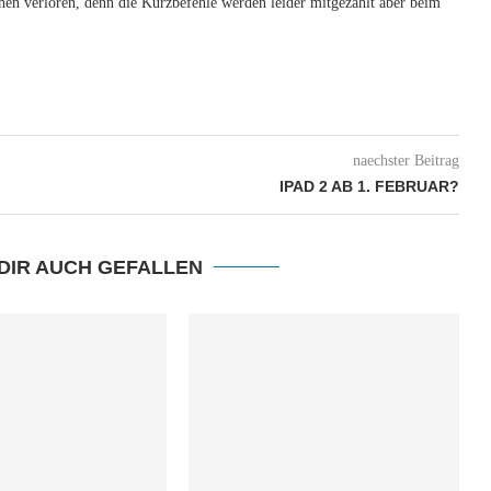
chen verloren, denn die Kurzbefehle werden leider mitgezählt aber beim
naechster Beitrag
IPAD 2 AB 1. FEBRUAR?
DIR AUCH GEFALLEN