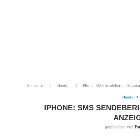
Startseite
Handy
iPhone: SMS Sendebericht/Empfan
Handy
IPHONE: SMS SENDEBER
ANZEI
geschrieben von
Pa