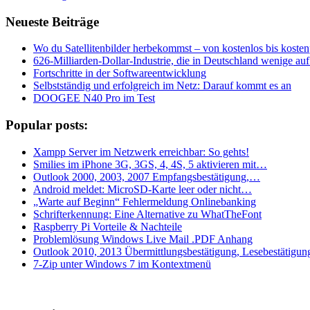
Neueste Beiträge
Wo du Satellitenbilder herbekommst – von kostenlos bis kostenp
626-Milliarden-Dollar-Industrie, die in Deutschland wenige a
Fortschritte in der Softwareentwicklung
Selbstständig und erfolgreich im Netz: Darauf kommt es an
DOOGEE N40 Pro im Test
Popular posts:
Xampp Server im Netzwerk erreichbar: So gehts!
Smilies im iPhone 3G, 3GS, 4, 4S, 5 aktivieren mit…
Outlook 2000, 2003, 2007 Empfangsbestätigung,…
Android meldet: MicroSD-Karte leer oder nicht…
„Warte auf Beginn“ Fehlermeldung Onlinebanking
Schrifterkennung: Eine Alternative zu WhatTheFont
Raspberry Pi Vorteile & Nachteile
Problemlösung Windows Live Mail .PDF Anhang
Outlook 2010, 2013 Übermittlungsbestätigung, Lesebestätigun
7-Zip unter Windows 7 im Kontextmenü