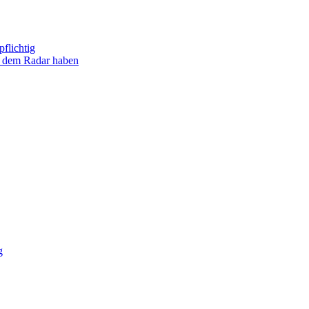
flichtig
uf dem Radar haben
g