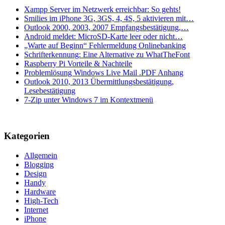
Xampp Server im Netzwerk erreichbar: So gehts!
Smilies im iPhone 3G, 3GS, 4, 4S, 5 aktivieren mit…
Outlook 2000, 2003, 2007 Empfangsbestätigung,…
Android meldet: MicroSD-Karte leer oder nicht…
„Warte auf Beginn“ Fehlermeldung Onlinebanking
Schrifterkennung: Eine Alternative zu WhatTheFont
Raspberry Pi Vorteile & Nachteile
Problemlösung Windows Live Mail .PDF Anhang
Outlook 2010, 2013 Übermittlungsbestätigung,
Lesebestätigung
7-Zip unter Windows 7 im Kontextmenü
Kategorien
Allgemein
Blogging
Design
Handy
Hardware
High-Tech
Internet
iPhone