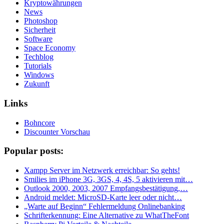
Kryptowährungen
News
Photoshop
Sicherheit
Software
Space Economy
Techblog
Tutorials
Windows
Zukunft
Links
Bohncore
Discounter Vorschau
Popular posts:
Xampp Server im Netzwerk erreichbar: So gehts!
Smilies im iPhone 3G, 3GS, 4, 4S, 5 aktivieren mit…
Outlook 2000, 2003, 2007 Empfangsbestätigung,…
Android meldet: MicroSD-Karte leer oder nicht…
„Warte auf Beginn“ Fehlermeldung Onlinebanking
Schrifterkennung: Eine Alternative zu WhatTheFont