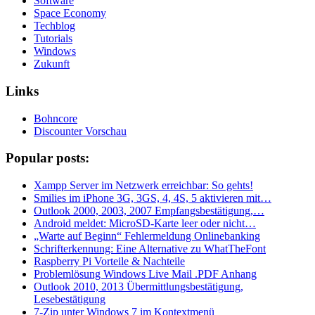
Software
Space Economy
Techblog
Tutorials
Windows
Zukunft
Links
Bohncore
Discounter Vorschau
Popular posts:
Xampp Server im Netzwerk erreichbar: So gehts!
Smilies im iPhone 3G, 3GS, 4, 4S, 5 aktivieren mit…
Outlook 2000, 2003, 2007 Empfangsbestätigung,…
Android meldet: MicroSD-Karte leer oder nicht…
„Warte auf Beginn“ Fehlermeldung Onlinebanking
Schrifterkennung: Eine Alternative zu WhatTheFont
Raspberry Pi Vorteile & Nachteile
Problemlösung Windows Live Mail .PDF Anhang
Outlook 2010, 2013 Übermittlungsbestätigung,
Lesebestätigung
7-Zip unter Windows 7 im Kontextmenü