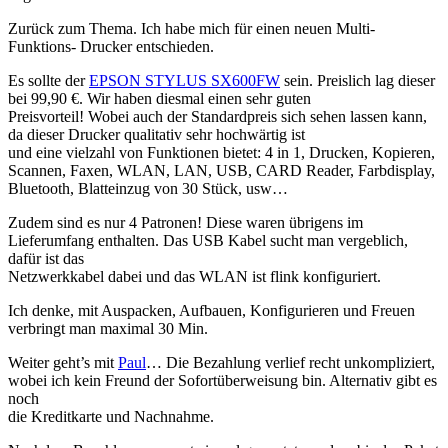
Zurück zum Thema. Ich habe mich für einen neuen Multi-
Funktions- Drucker entschieden.
Es sollte der
EPSON STYLUS SX600FW
sein. Preislich lag dieser
bei 99,90 €. Wir haben diesmal einen sehr guten
Preisvorteil! Wobei auch der Standardpreis sich sehen lassen kann,
da dieser Drucker qualitativ sehr hochwärtig ist
und eine vielzahl von Funktionen bietet: 4 in 1, Drucken, Kopieren,
Scannen, Faxen, WLAN, LAN, USB, CARD Reader, Farbdisplay,
Bluetooth, Blatteinzug von 30 Stück, usw…
Zudem sind es nur 4 Patronen! Diese waren übrigens im
Lieferumfang enthalten. Das USB Kabel sucht man vergeblich,
dafür ist das
Netzwerkkabel dabei und das WLAN ist flink konfiguriert.
Ich denke, mit Auspacken, Aufbauen, Konfigurieren und Freuen
verbringt man maximal 30 Min.
Weiter geht’s mit
Paul
… Die Bezahlung verlief recht unkompliziert,
wobei ich kein Freund der Sofortüberweisung bin. Alternativ gibt es
noch
die Kreditkarte und Nachnahme.