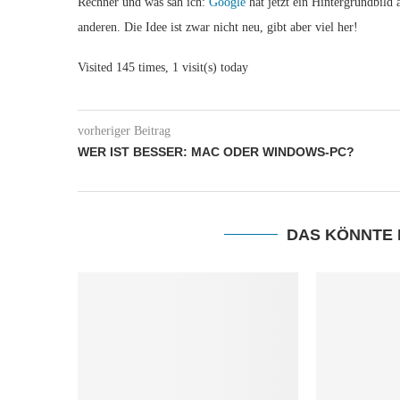
Rechner und was sah ich:
Google
hat jetzt ein Hintergrundbild a
anderen. Die Idee ist zwar nicht neu, gibt aber viel her!
Visited 145 times, 1 visit(s) today
vorheriger Beitrag
WER IST BESSER: MAC ODER WINDOWS-PC?
DAS KÖNNTE 