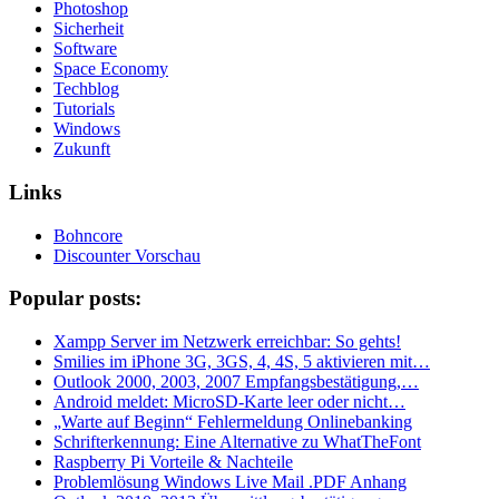
Photoshop
Sicherheit
Software
Space Economy
Techblog
Tutorials
Windows
Zukunft
Links
Bohncore
Discounter Vorschau
Popular posts:
Xampp Server im Netzwerk erreichbar: So gehts!
Smilies im iPhone 3G, 3GS, 4, 4S, 5 aktivieren mit…
Outlook 2000, 2003, 2007 Empfangsbestätigung,…
Android meldet: MicroSD-Karte leer oder nicht…
„Warte auf Beginn“ Fehlermeldung Onlinebanking
Schrifterkennung: Eine Alternative zu WhatTheFont
Raspberry Pi Vorteile & Nachteile
Problemlösung Windows Live Mail .PDF Anhang