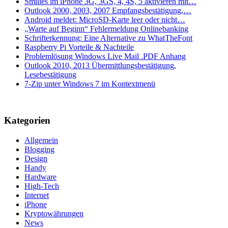
Smilies im iPhone 3G, 3GS, 4, 4S, 5 aktivieren mit…
Outlook 2000, 2003, 2007 Empfangsbestätigung,…
Android meldet: MicroSD-Karte leer oder nicht…
„Warte auf Beginn“ Fehlermeldung Onlinebanking
Schrifterkennung: Eine Alternative zu WhatTheFont
Raspberry Pi Vorteile & Nachteile
Problemlösung Windows Live Mail .PDF Anhang
Outlook 2010, 2013 Übermittlungsbestätigung,
Lesebestätigung
7-Zip unter Windows 7 im Kontextmenü
Kategorien
Allgemein
Blogging
Design
Handy
Hardware
High-Tech
Internet
iPhone
Kryptowährungen
News