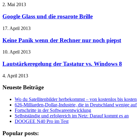
2. Mai 2013
Google Glass und die rosarote Brille
17. April 2013
Keine Panik wenn der Rechner nur noch piepst
10. April 2013
Lautstärkeregelung der Tastatur vs. Windows 8
4. April 2013
Neueste Beiträge
Wo du Satellitenbilder herbekommst – von kostenlos bis kostenp
626-Milliarden-Dollar-Industrie, die in Deutschland wenige a
Fortschritte in der Softwareentwicklung
Selbstständig und erfolgreich im Netz: Darauf kommt es an
DOOGEE N40 Pro im Test
Popular posts: