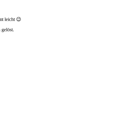
t leicht 😉
 gelöst.