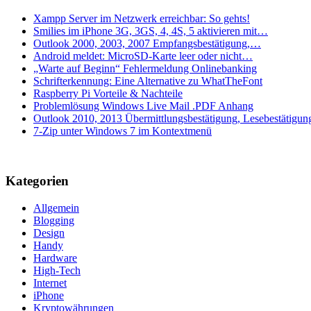
Xampp Server im Netzwerk erreichbar: So gehts!
Smilies im iPhone 3G, 3GS, 4, 4S, 5 aktivieren mit…
Outlook 2000, 2003, 2007 Empfangsbestätigung,…
Android meldet: MicroSD-Karte leer oder nicht…
„Warte auf Beginn“ Fehlermeldung Onlinebanking
Schrifterkennung: Eine Alternative zu WhatTheFont
Raspberry Pi Vorteile & Nachteile
Problemlösung Windows Live Mail .PDF Anhang
Outlook 2010, 2013 Übermittlungsbestätigung, Lesebestätigun
7-Zip unter Windows 7 im Kontextmenü
Kategorien
Allgemein
Blogging
Design
Handy
Hardware
High-Tech
Internet
iPhone
Kryptowährungen