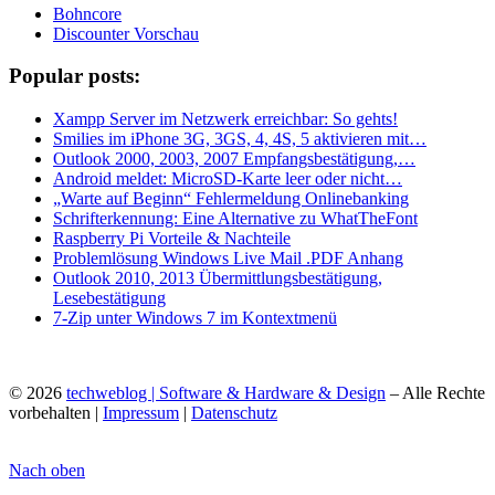
Bohncore
Discounter Vorschau
Popular posts:
Xampp Server im Netzwerk erreichbar: So gehts!
Smilies im iPhone 3G, 3GS, 4, 4S, 5 aktivieren mit…
Outlook 2000, 2003, 2007 Empfangsbestätigung,…
Android meldet: MicroSD-Karte leer oder nicht…
„Warte auf Beginn“ Fehlermeldung Onlinebanking
Schrifterkennung: Eine Alternative zu WhatTheFont
Raspberry Pi Vorteile & Nachteile
Problemlösung Windows Live Mail .PDF Anhang
Outlook 2010, 2013 Übermittlungsbestätigung,
Lesebestätigung
7-Zip unter Windows 7 im Kontextmenü
© 2026
techweblog | Software & Hardware & Design
– Alle Rechte
vorbehalten |
Impressum
|
Datenschutz
Nach oben