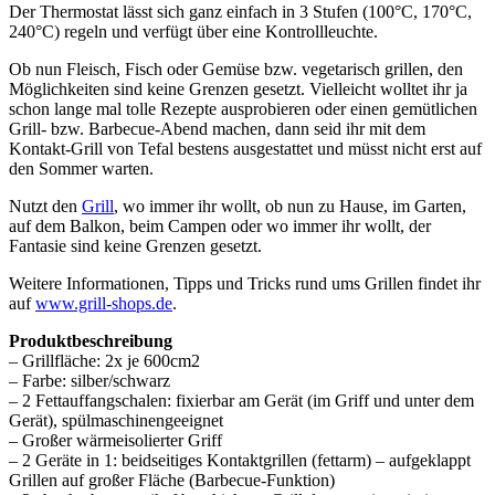
Der Thermostat lässt sich ganz einfach in 3 Stufen (100°C, 170°C,
240°C) regeln und verfügt über eine Kontrollleuchte.
Ob nun Fleisch, Fisch oder Gemüse bzw. vegetarisch grillen, den
Möglichkeiten sind keine Grenzen gesetzt. Vielleicht wolltet ihr ja
schon lange mal tolle Rezepte ausprobieren oder einen gemütlichen
Grill- bzw. Barbecue-Abend machen, dann seid ihr mit dem
Kontakt-Grill von Tefal bestens ausgestattet und müsst nicht erst auf
den Sommer warten.
Nutzt den
Grill
, wo immer ihr wollt, ob nun zu Hause, im Garten,
auf dem Balkon, beim Campen oder wo immer ihr wollt, der
Fantasie sind keine Grenzen gesetzt.
Weitere Informationen, Tipps und Tricks rund ums Grillen findet ihr
auf
www.grill-shops.de
.
Produktbeschreibung
– Grillfläche: 2x je 600cm2
– Farbe: silber/schwarz
– 2 Fettauffangschalen: fixierbar am Gerät (im Griff und unter dem
Gerät), spülmaschinengeeignet
– Großer wärmeisolierter Griff
– 2 Geräte in 1: beidseitiges Kontaktgrillen (fettarm) – aufgeklappt
Grillen auf großer Fläche (Barbecue-Funktion)