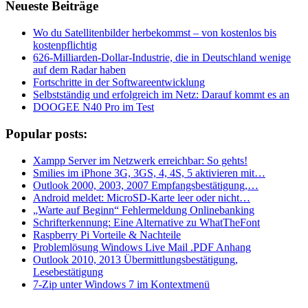
Neueste Beiträge
Wo du Satellitenbilder herbekommst – von kostenlos bis
kostenpflichtig
626-Milliarden-Dollar-Industrie, die in Deutschland wenige
auf dem Radar haben
Fortschritte in der Softwareentwicklung
Selbstständig und erfolgreich im Netz: Darauf kommt es an
DOOGEE N40 Pro im Test
Popular posts:
Xampp Server im Netzwerk erreichbar: So gehts!
Smilies im iPhone 3G, 3GS, 4, 4S, 5 aktivieren mit…
Outlook 2000, 2003, 2007 Empfangsbestätigung,…
Android meldet: MicroSD-Karte leer oder nicht…
„Warte auf Beginn“ Fehlermeldung Onlinebanking
Schrifterkennung: Eine Alternative zu WhatTheFont
Raspberry Pi Vorteile & Nachteile
Problemlösung Windows Live Mail .PDF Anhang
Outlook 2010, 2013 Übermittlungsbestätigung,
Lesebestätigung
7-Zip unter Windows 7 im Kontextmenü