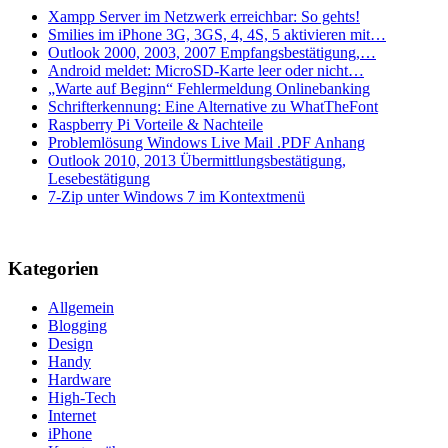
Xampp Server im Netzwerk erreichbar: So gehts!
Smilies im iPhone 3G, 3GS, 4, 4S, 5 aktivieren mit…
Outlook 2000, 2003, 2007 Empfangsbestätigung,…
Android meldet: MicroSD-Karte leer oder nicht…
„Warte auf Beginn“ Fehlermeldung Onlinebanking
Schrifterkennung: Eine Alternative zu WhatTheFont
Raspberry Pi Vorteile & Nachteile
Problemlösung Windows Live Mail .PDF Anhang
Outlook 2010, 2013 Übermittlungsbestätigung,
Lesebestätigung
7-Zip unter Windows 7 im Kontextmenü
Kategorien
Allgemein
Blogging
Design
Handy
Hardware
High-Tech
Internet
iPhone