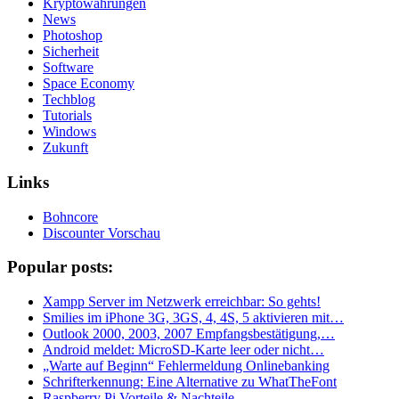
Kryptowährungen
News
Photoshop
Sicherheit
Software
Space Economy
Techblog
Tutorials
Windows
Zukunft
Links
Bohncore
Discounter Vorschau
Popular posts:
Xampp Server im Netzwerk erreichbar: So gehts!
Smilies im iPhone 3G, 3GS, 4, 4S, 5 aktivieren mit…
Outlook 2000, 2003, 2007 Empfangsbestätigung,…
Android meldet: MicroSD-Karte leer oder nicht…
„Warte auf Beginn“ Fehlermeldung Onlinebanking
Schrifterkennung: Eine Alternative zu WhatTheFont
Raspberry Pi Vorteile & Nachteile