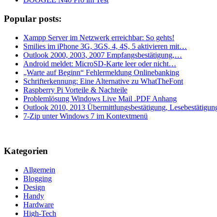
Popular posts:
Xampp Server im Netzwerk erreichbar: So gehts!
Smilies im iPhone 3G, 3GS, 4, 4S, 5 aktivieren mit…
Outlook 2000, 2003, 2007 Empfangsbestätigung,…
Android meldet: MicroSD-Karte leer oder nicht…
„Warte auf Beginn“ Fehlermeldung Onlinebanking
Schrifterkennung: Eine Alternative zu WhatTheFont
Raspberry Pi Vorteile & Nachteile
Problemlösung Windows Live Mail .PDF Anhang
Outlook 2010, 2013 Übermittlungsbestätigung, Lesebestätigun
7-Zip unter Windows 7 im Kontextmenü
Kategorien
Allgemein
Blogging
Design
Handy
Hardware
High-Tech