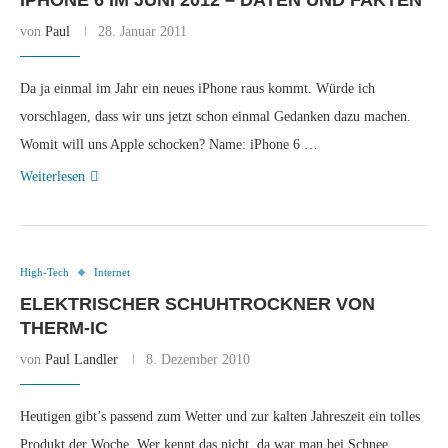
IPHONE 6 IM JUNI 2012 – DATEN UND FAKTEN
von
Paul
28. Januar 2011
Da ja einmal im Jahr ein neues iPhone raus kommt. Würde ich
vorschlagen, dass wir uns jetzt schon einmal Gedanken dazu machen.
Womit will uns Apple schocken? Name: iPhone 6 …
Weiterlesen
High-Tech
Internet
ELEKTRISCHER SCHUHTROCKNER VON
THERM-IC
von
Paul Landler
8. Dezember 2010
Heutigen gibt’s passend zum Wetter und zur kalten Jahreszeit ein tolles
Produkt der Woche. Wer kennt das nicht, da war man bei Schnee,