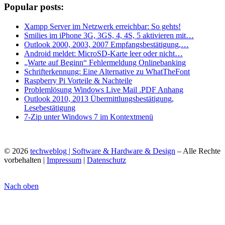
Popular posts:
Xampp Server im Netzwerk erreichbar: So gehts!
Smilies im iPhone 3G, 3GS, 4, 4S, 5 aktivieren mit…
Outlook 2000, 2003, 2007 Empfangsbestätigung,…
Android meldet: MicroSD-Karte leer oder nicht…
„Warte auf Beginn“ Fehlermeldung Onlinebanking
Schrifterkennung: Eine Alternative zu WhatTheFont
Raspberry Pi Vorteile & Nachteile
Problemlösung Windows Live Mail .PDF Anhang
Outlook 2010, 2013 Übermittlungsbestätigung,
Lesebestätigung
7-Zip unter Windows 7 im Kontextmenü
© 2026
techweblog | Software & Hardware & Design
– Alle Rechte
vorbehalten |
Impressum
|
Datenschutz
Nach oben