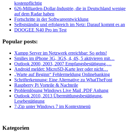
kostenpflichtig
626-Milliarden-Dollar-Industrie, die in Deutschland wenige
auf dem Radar haben
Fortschritte in der Softwareentwicklung
Selbstständig und erfolgreich im Netz: Darauf kommt es an
DOOGEE N40 Pro im Test
Popular posts:
Xampp Server im Netzwerk erreichbar: So gehts!
Smilies im iPhone 3G, 3GS, 4, 4S, 5 aktivieren mit…
Outlook 2000, 2003, 2007 Empfangsbestätigung,…
Android meldet: MicroSD-Karte leer oder nicht…
„Warte auf Beginn“ Fehlermeldung Onlinebanking
Schrifterkennung: Eine Alternative zu WhatTheFont
Raspberry Pi Vorteile & Nachteile
Problemlösung Windows Live Mail .PDF Anhang
Outlook 2010, 2013 Übermittlungsbestätigung,
Lesebestätigung
7-Zip unter Windows 7 im Kontextmenü
Kategorien