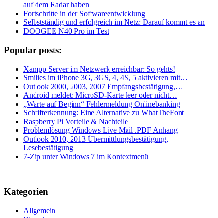
auf dem Radar haben
Fortschritte in der Softwareentwicklung
Selbstständig und erfolgreich im Netz: Darauf kommt es an
DOOGEE N40 Pro im Test
Popular posts:
Xampp Server im Netzwerk erreichbar: So gehts!
Smilies im iPhone 3G, 3GS, 4, 4S, 5 aktivieren mit…
Outlook 2000, 2003, 2007 Empfangsbestätigung,…
Android meldet: MicroSD-Karte leer oder nicht…
„Warte auf Beginn“ Fehlermeldung Onlinebanking
Schrifterkennung: Eine Alternative zu WhatTheFont
Raspberry Pi Vorteile & Nachteile
Problemlösung Windows Live Mail .PDF Anhang
Outlook 2010, 2013 Übermittlungsbestätigung,
Lesebestätigung
7-Zip unter Windows 7 im Kontextmenü
Kategorien
Allgemein