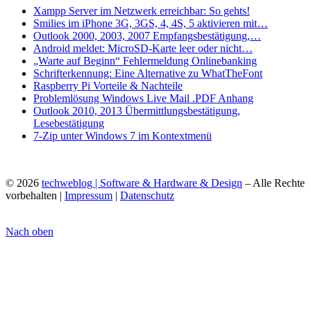
Xampp Server im Netzwerk erreichbar: So gehts!
Smilies im iPhone 3G, 3GS, 4, 4S, 5 aktivieren mit…
Outlook 2000, 2003, 2007 Empfangsbestätigung,…
Android meldet: MicroSD-Karte leer oder nicht…
„Warte auf Beginn“ Fehlermeldung Onlinebanking
Schrifterkennung: Eine Alternative zu WhatTheFont
Raspberry Pi Vorteile & Nachteile
Problemlösung Windows Live Mail .PDF Anhang
Outlook 2010, 2013 Übermittlungsbestätigung,
Lesebestätigung
7-Zip unter Windows 7 im Kontextmenü
© 2026
techweblog | Software & Hardware & Design
– Alle Rechte
vorbehalten |
Impressum
|
Datenschutz
Nach oben