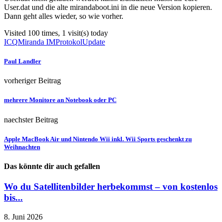
User.dat und die alte mirandaboot.ini in die neue Version kopieren.
Dann geht alles wieder, so wie vorher.
Visited 100 times, 1 visit(s) today
ICQ
Miranda IM
Protokol
Update
Paul Landler
vorheriger Beitrag
mehrere Monitore an Notebook oder PC
naechster Beitrag
Apple MacBook Air und Nintendo Wii inkl. Wii Sports geschenkt zu
Weihnachten
Das könnte dir auch gefallen
Wo du Satellitenbilder herbekommst – von kostenlos
bis...
8. Juni 2026