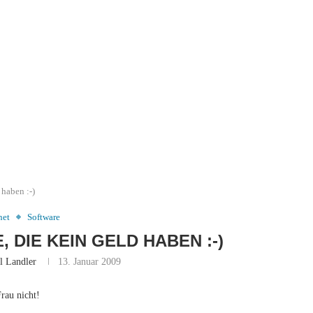
 haben :-)
net
Software
, DIE KEIN GELD HABEN :-)
l Landler
13. Januar 2009
rau nicht!