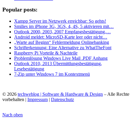
Popular posts:
Xampp Server im Netzwerk erreichbar: So gehts!
Smilies im iPhone 3G, 3GS, 4, 4S, 5 aktivieren mit…
Outlook 2000, 2003, 2007 Empfangsbestätigung,…
Android meldet: MicroSD-Karte leer oder nicht…
„Warte auf Beginn“ Fehlermeldung Onlinebanking
Schrifterkennung: Eine Alternative zu WhatTheFont
Raspberry Pi Vorteile & Nachteile
Problemlösung Windows Live Mail .PDF Anhang
Outlook 2010, 2013 Übermittlungsbestätigung,
Lesebestätigung
7-Zip unter Windows 7 im Kontextmenü
© 2026
techweblog | Software & Hardware & Design
– Alle Rechte
vorbehalten |
Impressum
|
Datenschutz
Nach oben