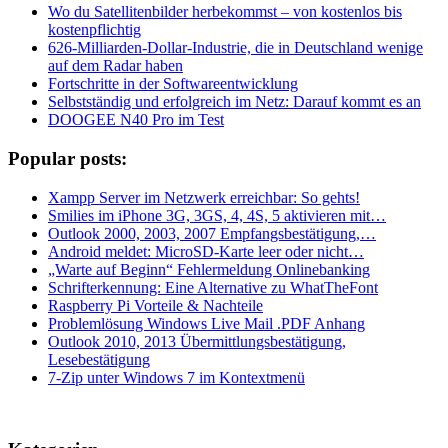
Wo du Satellitenbilder herbekommst – von kostenlos bis
kostenpflichtig
626-Milliarden-Dollar-Industrie, die in Deutschland wenige
auf dem Radar haben
Fortschritte in der Softwareentwicklung
Selbstständig und erfolgreich im Netz: Darauf kommt es an
DOOGEE N40 Pro im Test
Popular posts:
Xampp Server im Netzwerk erreichbar: So gehts!
Smilies im iPhone 3G, 3GS, 4, 4S, 5 aktivieren mit…
Outlook 2000, 2003, 2007 Empfangsbestätigung,…
Android meldet: MicroSD-Karte leer oder nicht…
„Warte auf Beginn“ Fehlermeldung Onlinebanking
Schrifterkennung: Eine Alternative zu WhatTheFont
Raspberry Pi Vorteile & Nachteile
Problemlösung Windows Live Mail .PDF Anhang
Outlook 2010, 2013 Übermittlungsbestätigung,
Lesebestätigung
7-Zip unter Windows 7 im Kontextmenü